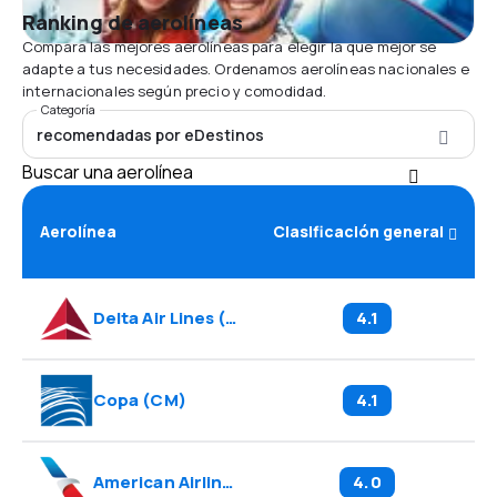
Ranking de aerolíneas
Compara las mejores aerolíneas para elegir la que mejor se
adapte a tus necesidades. Ordenamos aerolíneas nacionales e
internacionales según precio y comodidad.
Categoría
recomendadas por eDestinos
Buscar una aerolínea
Aerolínea
Clasificación general
Delta Air Lines
(
DL
)
4.1
Copa
(
CM
)
4.1
American Airlines
(
AA
)
4.0