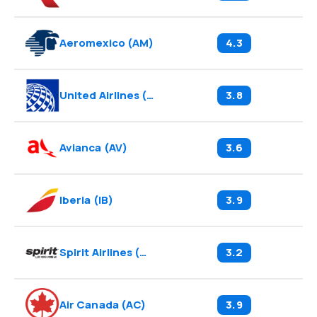
Aeromexico
(
AM
)
4.3
United Airlines
(
UA
)
3.8
Avianca
(
AV
)
3.6
Iberia
(
IB
)
3.9
Spirit Airlines
(
NK
)
3.2
Air Canada
(
AC
)
3.9