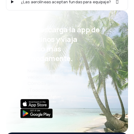
¿Las aerolíneas aceptan fundas para equipaje?
¡Eh! Descarga la app de
eDestinos y viaja
incluso más
cómodamente.
Nuevas ofertas cada día: vuelos,
vacaciones, escapadas
Cómoda gestión de reservas
¡Todo lo que importa, siempre al
alcance de tu mano!