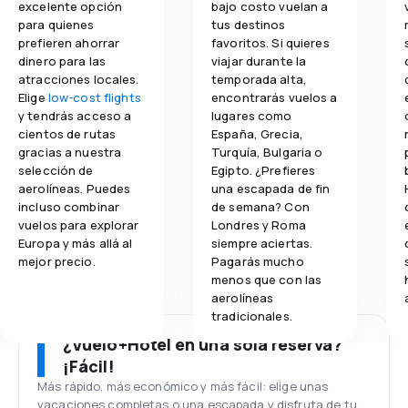
excelente opción
bajo costo vuelan a
para quienes
tus destinos
prefieren ahorrar
favoritos. Si quieres
dinero para las
viajar durante la
atracciones locales.
temporada alta,
Elige
low-cost flights
encontrarás vuelos a
y tendrás acceso a
lugares como
cientos de rutas
España, Grecia,
gracias a nuestra
Turquía, Bulgaria o
selección de
Egipto. ¿Prefieres
aerolíneas. Puedes
una escapada de fin
incluso combinar
de semana? Con
vuelos para explorar
Londres y Roma
Europa y más allá al
siempre aciertas.
mejor precio.
Pagarás mucho
menos que con las
aerolíneas
tradicionales.
¿Vuelo+Hotel en una sola reserva?
¡Fácil!
Más rápido, más económico y más fácil: elige unas
vacaciones completas o una escapada y disfruta de tu