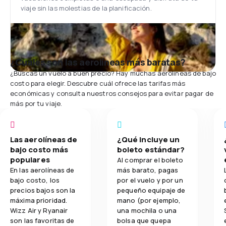
viaje sin las molestias de la planificación.
¿Cuáles son las aerolíneas más baratas?
¿Buscas un vuelo a buen precio? Hay muchas aerolíneas de bajo
costo para elegir. Descubre cuál ofrece las tarifas más
económicas y consulta nuestros consejos para evitar pagar de
más por tu viaje.
Las aerolíneas de
¿Qué incluye un
bajo costo más
boleto estándar?
populares
Al comprar el boleto
En las aerolíneas de
más barato, pagas
bajo costo, los
por el vuelo y por un
precios bajos son la
pequeño equipaje de
máxima prioridad.
mano (por ejemplo,
Wizz Air y Ryanair
una mochila o una
son las favoritas de
bolsa que quepa