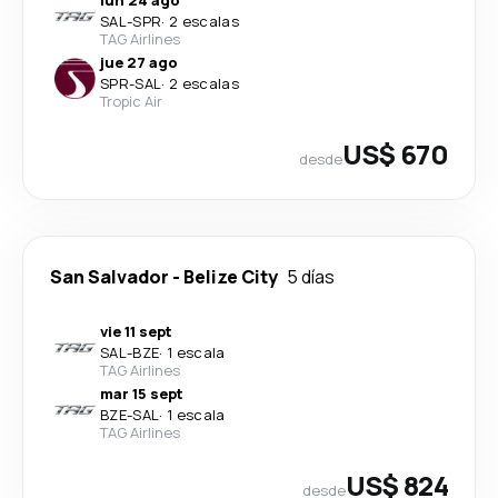
SAL
-
SPR
·
2 escalas
TAG Airlines
jue 27 ago
SPR
-
SAL
·
2 escalas
Tropic Air
US$ 670
desde
San Salvador
-
Belize City
5 días
vie 11 sept
SAL
-
BZE
·
1 escala
TAG Airlines
mar 15 sept
BZE
-
SAL
·
1 escala
TAG Airlines
US$ 824
desde