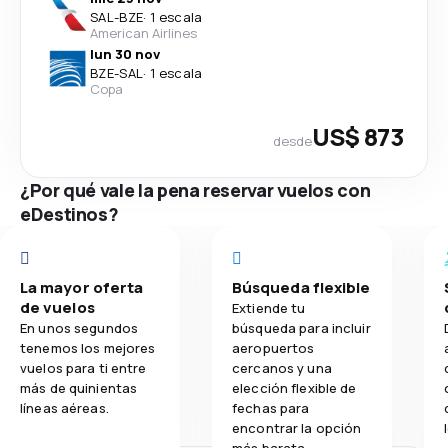
SAL
-
BZE
·
1 escala
American Airlines
lun 30 nov
BZE
-
SAL
·
1 escala
Copa
US$ 873
desde
¿Por qué vale la pena reservar vuelos con
eDestinos?
La mayor oferta
Búsqueda flexible
de vuelos
Extiende tu
En unos segundos
búsqueda para incluir
tenemos los mejores
aeropuertos
vuelos para ti entre
cercanos y una
más de quinientas
elección flexible de
líneas aéreas.
fechas para
encontrar la opción
más barata.