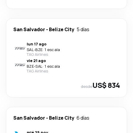
San Salvador
-
Belize City
5 días
lun 17 ago
SAL
-
BZE
·
1 escala
TAG Airlines
vie 21 ago
BZE
-
SAL
·
1 escala
TAG Airlines
US$ 834
desde
San Salvador
-
Belize City
6 días
mié 25 nov