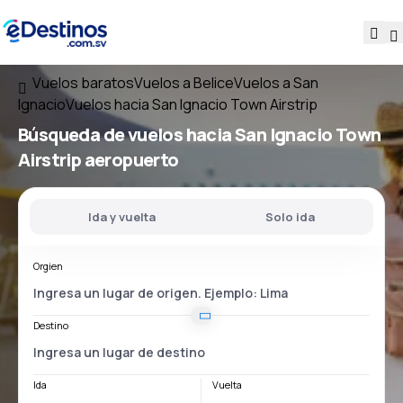
Vuelos baratos
Vuelos a Belice
Vuelos a San
Ignacio
Vuelos hacia San Ignacio Town Airstrip
Búsqueda de vuelos
hacia
San Ignacio Town
Airstrip
aeropuerto
Ida y vuelta
Solo ida
Orgien
Destino
Ida
Vuelta