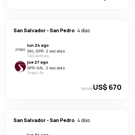
San Salvador
-
San Pedro
4 días
lun 24 ago
SAL
-
SPR
·
2 escalas
TAG Airlines
jue 27 ago
SPR
-
SAL
·
2 escalas
Tropic Air
US$ 670
desde
San Salvador
-
San Pedro
4 días
lun 24 ago