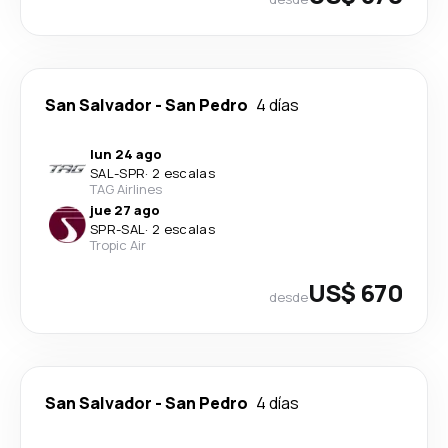
San Salvador
-
San Pedro
4 días
lun 24 ago
SAL
-
SPR
·
2 escalas
TAG Airlines
jue 27 ago
SPR
-
SAL
·
2 escalas
Tropic Air
US$ 670
desde
San Salvador
-
San Pedro
4 días