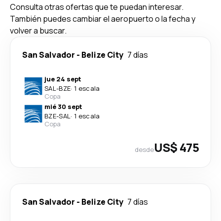
Consulta otras ofertas que te puedan interesar.
También puedes cambiar el aeropuerto o la fecha y
volver a buscar.
San Salvador
-
Belize City
7 días
jue 24 sept
SAL
-
BZE
·
1 escala
Copa
mié 30 sept
BZE
-
SAL
·
1 escala
Copa
US$ 475
desde
San Salvador
-
Belize City
7 días