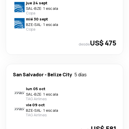
jue 24 sept
SAL
-
BZE
·
1 escala
Copa
mié 30 sept
BZE
-
SAL
·
1 escala
Copa
US$ 475
desde
San Salvador
-
Belize City
5 días
lun 05 oct
SAL
-
BZE
·
1 escala
TAG Airlines
vie 09 oct
BZE
-
SAL
·
1 escala
TAG Airlines
US$ 581