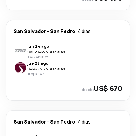
San Salvador
-
San Pedro
4 días
lun 24 ago
SAL
-
SPR
·
2 escalas
TAG Airlines
jue 27 ago
SPR
-
SAL
·
2 escalas
Tropic Air
US$ 670
desde
San Salvador
-
San Pedro
4 días