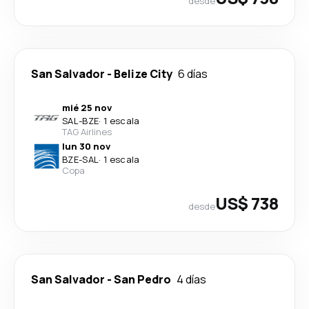
desde
San Salvador
-
Belize City
6 días
mié 25 nov
SAL
-
BZE
·
1 escala
TAG Airlines
lun 30 nov
BZE
-
SAL
·
1 escala
Copa
US$ 738
desde
San Salvador
-
San Pedro
4 días