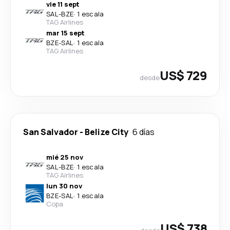
vie 11 sept
SAL
-
BZE
·
1 escala
TAG Airlines
mar 15 sept
BZE
-
SAL
·
1 escala
TAG Airlines
US$ 729
desde
San Salvador
-
Belize City
6 días
mié 25 nov
SAL
-
BZE
·
1 escala
TAG Airlines
lun 30 nov
BZE
-
SAL
·
1 escala
Copa
US$ 738