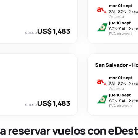
mar 01 sept
SAL
-
SGN
·
2 es
Avianca
jue 10 sept
US$ 1,483
SGN
-
SAL
·
2 es
desde
EVA Airways
San Salvador
-
Ho
mar 01 sept
SAL
-
SGN
·
2 es
Avianca
jue 10 sept
US$ 1,483
SGN
-
SAL
·
2 es
desde
EVA Airways
na reservar vuelos con eDes