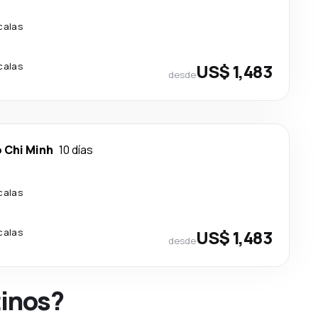
calas
calas
US$ 1,483
desde
 Chi Minh
10 días
calas
calas
US$ 1,483
desde
tinos?