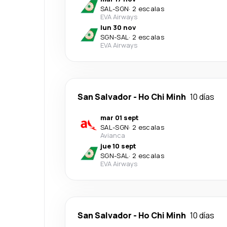
SAL
-
SGN
·
2 escalas
EVA Airways
lun 30 nov
SGN
-
SAL
·
2 escalas
EVA Airways
San Salvador
-
Ho Chi Minh
10 días
mar 01 sept
SAL
-
SGN
·
2 escalas
Avianca
jue 10 sept
SGN
-
SAL
·
2 escalas
EVA Airways
San Salvador
-
Ho Chi Minh
10 días