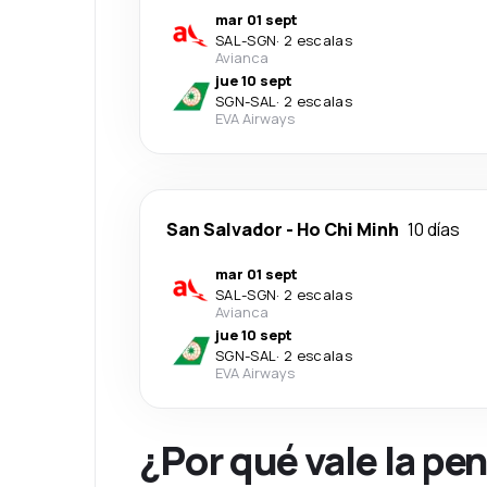
mar 01 sept
SAL
-
SGN
·
2 escalas
Avianca
jue 10 sept
SGN
-
SAL
·
2 escalas
EVA Airways
San Salvador
-
Ho Chi Minh
10 días
mar 01 sept
SAL
-
SGN
·
2 escalas
Avianca
jue 10 sept
SGN
-
SAL
·
2 escalas
EVA Airways
¿Por qué vale la pe