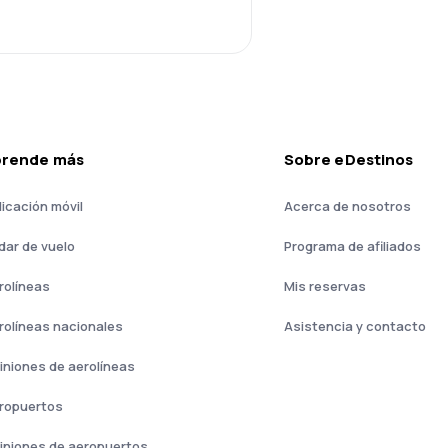
prende más
Sobre eDestinos
licación móvil
Acerca de nosotros
dar de vuelo
Programa de afiliados
rolíneas
Mis reservas
rolíneas nacionales
Asistencia y contacto
iniones de aerolíneas
ropuertos
iniones de aeropuertos