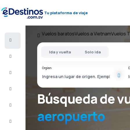
Tu plataforma de viaje
Vuelos baratos
Vuelos a Vietnam
Vuelos 
Vuelos
baratos
Ida y vuelta
Solo ida
Alojamientos
Orgien
D
Ofertas
Completa
el viaje
Búsqueda de v
Inspiración
y consejos
aeropuerto
Atención
al cliente