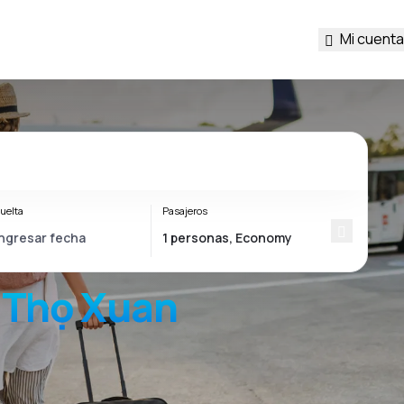
Mi cuenta
uelta
Pasajeros
 Thọ Xuan