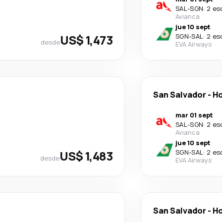
SAL
-
SGN
·
2 es
Avianca
jue 10 sept
US$ 1,473
SGN
-
SAL
·
2 es
desde
EVA Airways
San Salvador
-
Ho
mar 01 sept
SAL
-
SGN
·
2 es
Avianca
jue 10 sept
US$ 1,483
SGN
-
SAL
·
2 es
desde
EVA Airways
San Salvador
-
Ho