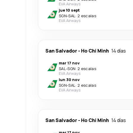
EVA Airways
jue 10 sept
SGN
-
SAL
·
2 escalas
EVA Airways
San Salvador
-
Ho Chi Minh
14 días
mar 17 nov
SAL
-
SGN
·
2 escalas
EVA Airways
lun 30 nov
SGN
-
SAL
·
2 escalas
EVA Airways
San Salvador
-
Ho Chi Minh
14 días
mar 17 nov