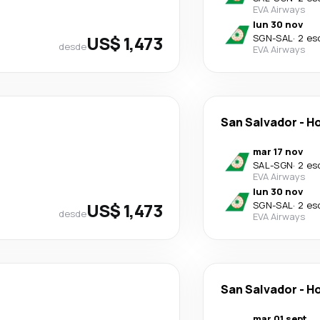
EVA Airways
lun 30 nov
US$ 1,473
SGN
-
SAL
·
2 es
desde
EVA Airways
San Salvador
-
Ho
mar 17 nov
SAL
-
SGN
·
2 es
EVA Airways
lun 30 nov
US$ 1,473
SGN
-
SAL
·
2 es
desde
EVA Airways
San Salvador
-
Ho
mar 01 sept