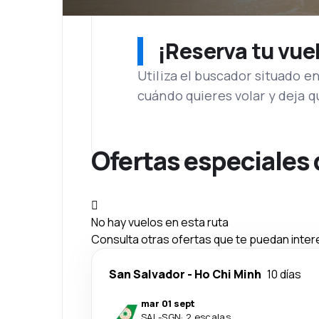
¡Reserva tu vue
Utiliza el buscador situado e
cuándo quieres volar y deja 
Ofertas especiales
No hay vuelos en esta ruta
Consulta otras ofertas que te puedan inter
San Salvador
-
Ho Chi Minh
10 días
mar 01 sept
SAL
-
SGN
·
2 escalas