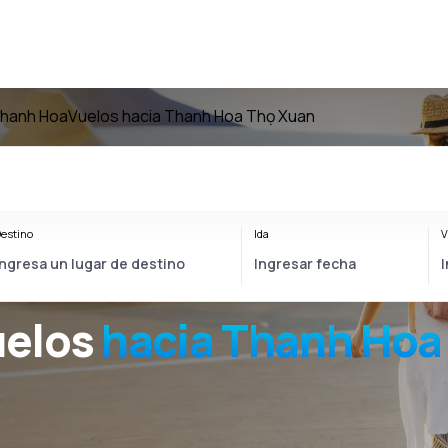
Thanh Hoa
Vuelos hacia Thanh Hoa Thọ Xuan
estino
Ida
V
uelos
hacia
Thanh Hoa