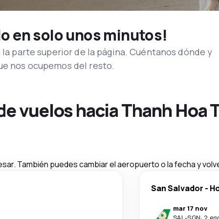
lo en solo unos minutos!
n la parte superior de la página. Cuéntanos dónde y
que nos ocupemos del resto.
 de vuelos hacia Thanh Hoa
esar. También puedes cambiar el aeropuerto o la fecha y volve
San Salvador
-
Ho
mar 17 nov
SAL
-
SGN
·
2 es