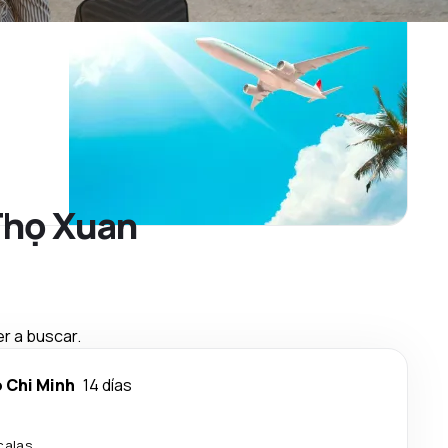
 Thọ Xuan
r a buscar.
 Chi Minh
14 días
calas