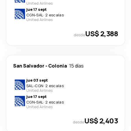
United Airlines
jue 17 sept
CGN
-
SAL
·
2 escalas
United Airlines
US$ 2,388
desde
San Salvador
-
Colonia
15 días
jue 03 sept
SAL
-
CGN
·
2 escalas
United Airlines
jue 17 sept
CGN
-
SAL
·
2 escalas
United Airlines
US$ 2,403
desde