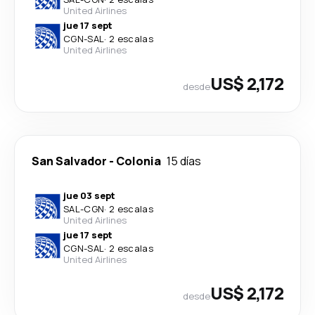
United Airlines
jue 17 sept
CGN
-
SAL
·
2 escalas
United Airlines
US$ 2,172
desde
San Salvador
-
Colonia
15 días
jue 03 sept
SAL
-
CGN
·
2 escalas
United Airlines
jue 17 sept
CGN
-
SAL
·
2 escalas
United Airlines
US$ 2,172
desde