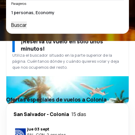
Pasajeros
Buscar
¡Reserva tu vuelo en solo unos
minutos!
Utiliza el buscador situado en la parte superior de la
página. Cuéntanos dónde y cuándo quieres volar y deja
que nos ocupemos del resto.
Ofertas especiales de vuelos a Colonia
San Salvador
-
Colonia
15 días
jue 03 sept
SAL
-
CGN
·
2 escalas