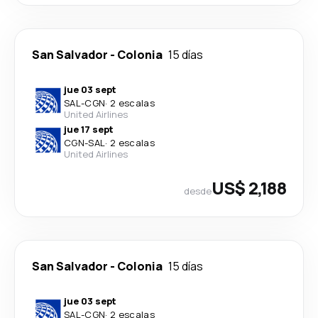
San Salvador
-
Colonia
15 días
jue 03 sept
SAL
-
CGN
·
2 escalas
United Airlines
jue 17 sept
CGN
-
SAL
·
2 escalas
United Airlines
US$ 2,188
desde
San Salvador
-
Colonia
15 días
jue 03 sept
SAL
-
CGN
·
2 escalas