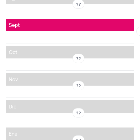
??
Sept
Oct
??
Nov
??
Dic
??
Ene