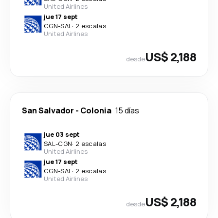
United Airlines
jue 17 sept
CGN
-
SAL
·
2 escalas
United Airlines
US$ 2,188
desde
San Salvador
-
Colonia
15 días
jue 03 sept
SAL
-
CGN
·
2 escalas
United Airlines
jue 17 sept
CGN
-
SAL
·
2 escalas
United Airlines
US$ 2,188
desde