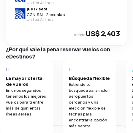
United Airlines
jue 17 sept
CGN
-
SAL
·
2 escalas
United Airlines
US$ 2,403
desde
¿Por qué vale la pena reservar vuelos con
eDestinos?
La mayor oferta
Búsqueda flexible
de vuelos
Extiende tu
En unos segundos
búsqueda para incluir
tenemos los mejores
aeropuertos
vuelos para ti entre
cercanos y una
más de quinientas
elección flexible de
líneas aéreas.
fechas para
encontrar la opción
más barata.