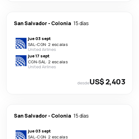
San Salvador
-
Colonia
15 días
jue 03 sept
SAL
-
CGN
·
2 escalas
United Airlines
jue 17 sept
CGN
-
SAL
·
2 escalas
United Airlines
US$ 2,403
desde
San Salvador
-
Colonia
15 días
jue 03 sept
SAL
-
CGN
·
2 escalas