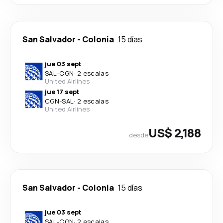
San Salvador
-
Colonia
15 días
jue 03 sept
SAL
-
CGN
·
2 escalas
United Airlines
jue 17 sept
CGN
-
SAL
·
2 escalas
United Airlines
US$ 2,188
desde
San Salvador
-
Colonia
15 días
jue 03 sept
SAL
-
CGN
·
2 escalas