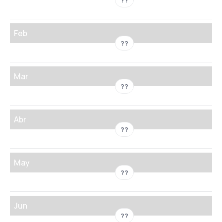
??
Feb
??
Mar
??
Abr
??
May
??
Jun
??