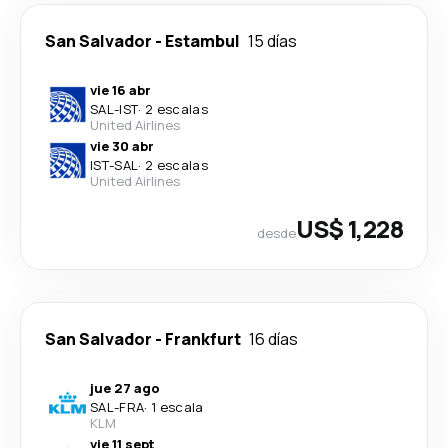
San Salvador
-
Estambul
15 días
vie 16 abr
SAL
-
IST
·
2 escalas
United Airlines
vie 30 abr
IST
-
SAL
·
2 escalas
United Airlines
US$ 1,228
desde
San Salvador
-
Frankfurt
16 días
jue 27 ago
SAL
-
FRA
·
1 escala
KLM
vie 11 sept