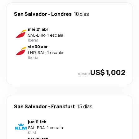
San Salvador
-
Londres
10 días
mié 21 abr
SAL
-
LHR
·
1 escala
Iberia
vie 30 abr
LHR
-
SAL
·
1 escala
Iberia
US$ 1,002
desde
San Salvador
-
Frankfurt
15 días
jue 11 feb
SAL
-
FRA
·
1 escala
KLM
jue 25 feb