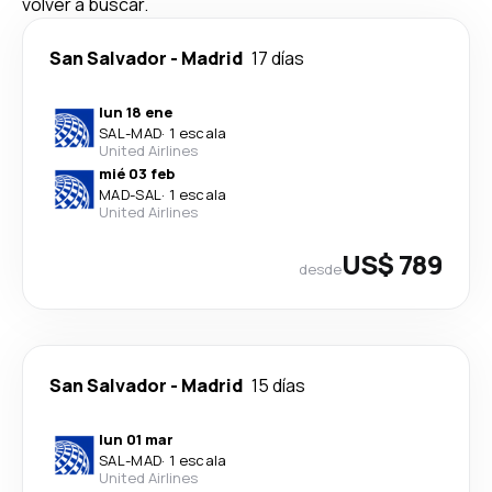
volver a buscar.
San Salvador
-
Madrid
17 días
lun 18 ene
SAL
-
MAD
·
1 escala
United Airlines
mié 03 feb
MAD
-
SAL
·
1 escala
United Airlines
US$ 789
desde
San Salvador
-
Madrid
15 días
lun 01 mar
SAL
-
MAD
·
1 escala
United Airlines