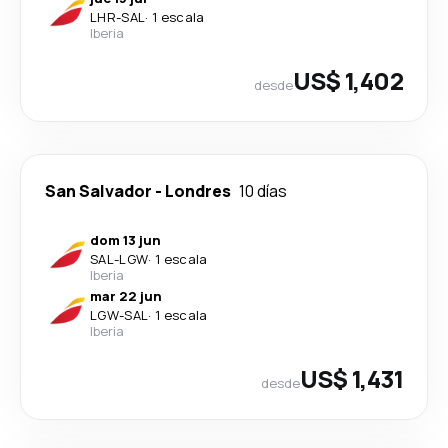
LHR
-
SAL
·
1 escala
Iberia
US$ 1,402
desde
San Salvador
-
Londres
10 días
dom 13 jun
SAL
-
LGW
·
1 escala
Iberia
mar 22 jun
LGW
-
SAL
·
1 escala
Iberia
US$ 1,431
desde