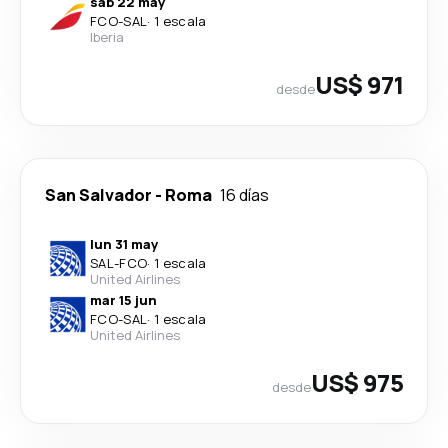
sáb 22 may
FCO
-
SAL
·
1 escala
Iberia
US$ 971
desde
San Salvador
-
Roma
16 días
lun 31 may
SAL
-
FCO
·
1 escala
United Airlines
mar 15 jun
FCO
-
SAL
·
1 escala
United Airlines
US$ 975
desde