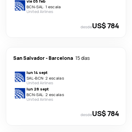
vie 05 feb
BCN
-
SAL
·
1 escala
United Airlines
US$ 784
desde
San Salvador
-
Barcelona
15 días
lun 14 sept
SAL
-
BCN
·
2 escalas
United Airlines
lun 28 sept
BCN
-
SAL
·
2 escalas
United Airlines
US$ 784
desde