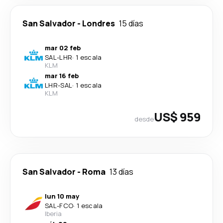
San Salvador
-
Londres
15 días
mar 02 feb
SAL
-
LHR
·
1 escala
KLM
mar 16 feb
LHR
-
SAL
·
1 escala
KLM
US$ 959
desde
San Salvador
-
Roma
13 días
lun 10 may
SAL
-
FCO
·
1 escala
Iberia