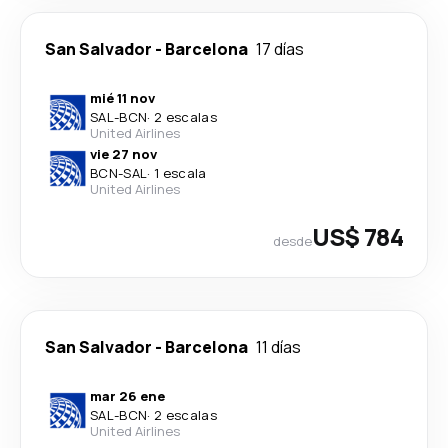
San Salvador
-
Barcelona
17 días
mié 11 nov
SAL
-
BCN
·
2 escalas
United Airlines
vie 27 nov
BCN
-
SAL
·
1 escala
United Airlines
US$ 784
desde
San Salvador
-
Barcelona
11 días
mar 26 ene
SAL
-
BCN
·
2 escalas
United Airlines