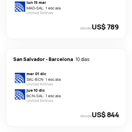
lun 15 mar
MAD
-
SAL
·
1 escala
United Airlines
US$ 789
desde
San Salvador
-
Barcelona
10 días
mar 01 dic
SAL
-
BCN
·
1 escala
United Airlines
jue 10 dic
BCN
-
SAL
·
1 escala
United Airlines
US$ 844
desde