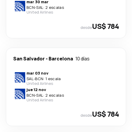
mar 30 mar
BCN
-
SAL
·
2 escalas
United Airlines
US$ 784
desde
San Salvador
-
Barcelona
10 días
mar 03 nov
SAL
-
BCN
·
1 escala
United Airlines
jue 12 nov
BCN
-
SAL
·
2 escalas
United Airlines
US$ 784
desde