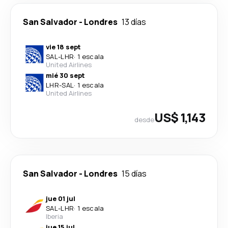
San Salvador
-
Londres
13 días
vie 18 sept
SAL
-
LHR
·
1 escala
United Airlines
mié 30 sept
LHR
-
SAL
·
1 escala
United Airlines
US$ 1,143
desde
San Salvador
-
Londres
15 días
jue 01 jul
SAL
-
LHR
·
1 escala
Iberia
jue 15 jul