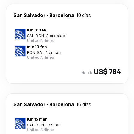
San Salvador
-
Barcelona
10 días
lun 01 feb
SAL
-
BCN
·
2 escalas
United Airlines
mié 10 feb
BCN
-
SAL
·
1 escala
United Airlines
US$ 784
desde
San Salvador
-
Barcelona
16 días
lun 15 mar
SAL
-
BCN
·
1 escala
United Airlines