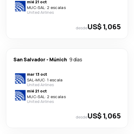
mié 21 oct
MUC
-
SAL
·
2 escalas
United Airlines
US$ 1,065
desde
San Salvador
-
Múnich
9 días
mar 13 oct
SAL
-
MUC
·
1 escala
United Airlines
mié 21 oct
MUC
-
SAL
·
2 escalas
United Airlines
US$ 1,065
desde