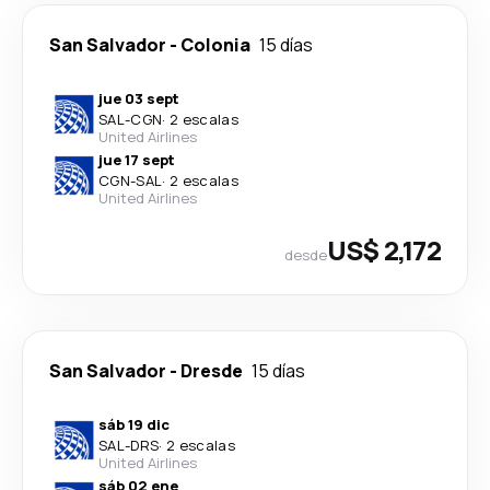
San Salvador
-
Colonia
15 días
jue 03 sept
SAL
-
CGN
·
2 escalas
United Airlines
jue 17 sept
CGN
-
SAL
·
2 escalas
United Airlines
US$ 2,172
desde
San Salvador
-
Dresde
15 días
sáb 19 dic
SAL
-
DRS
·
2 escalas
United Airlines
sáb 02 ene