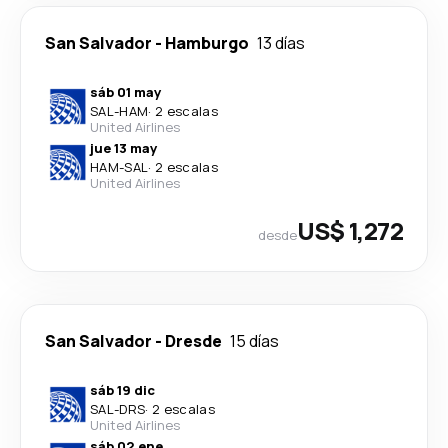
San Salvador
-
Hamburgo
13 días
sáb 01 may
SAL
-
HAM
·
2 escalas
United Airlines
jue 13 may
HAM
-
SAL
·
2 escalas
United Airlines
US$ 1,272
desde
San Salvador
-
Dresde
15 días
sáb 19 dic
SAL
-
DRS
·
2 escalas
United Airlines
sáb 02 ene