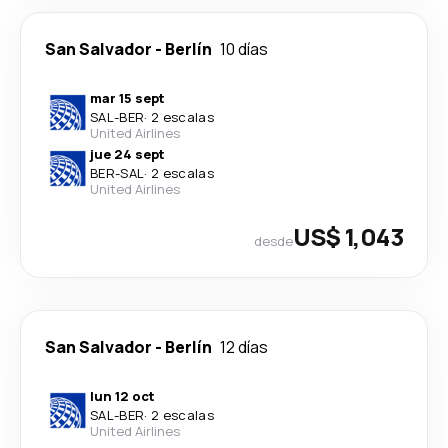
San Salvador
-
Berlín
10 días
mar 15 sept
SAL
-
BER
·
2 escalas
United Airlines
jue 24 sept
BER
-
SAL
·
2 escalas
United Airlines
US$ 1,043
desde
San Salvador
-
Berlín
12 días
lun 12 oct
SAL
-
BER
·
2 escalas
United Airlines