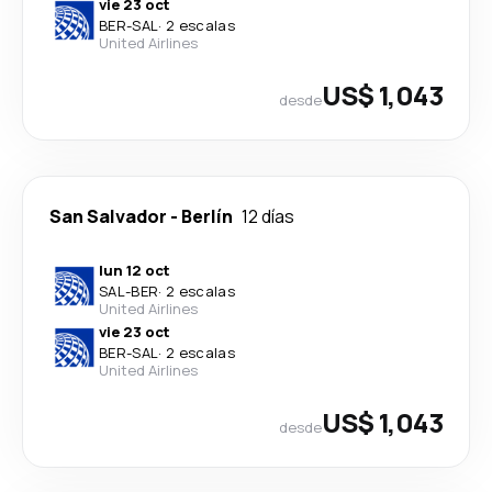
vie 23 oct
BER
-
SAL
·
2 escalas
United Airlines
US$ 1,043
desde
San Salvador
-
Berlín
12 días
lun 12 oct
SAL
-
BER
·
2 escalas
United Airlines
vie 23 oct
BER
-
SAL
·
2 escalas
United Airlines
US$ 1,043
desde