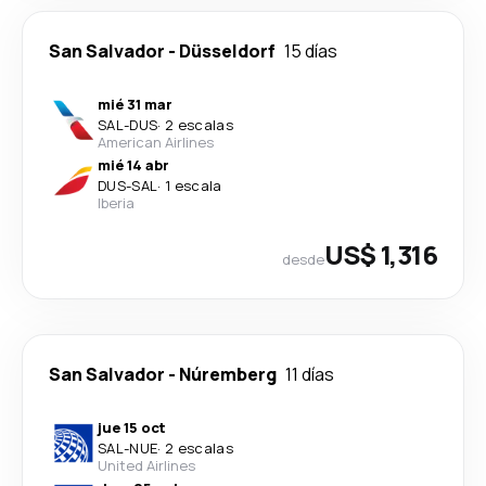
San Salvador
-
Düsseldorf
15 días
mié 31 mar
SAL
-
DUS
·
2 escalas
American Airlines
mié 14 abr
DUS
-
SAL
·
1 escala
Iberia
US$ 1,316
desde
San Salvador
-
Núremberg
11 días
jue 15 oct
SAL
-
NUE
·
2 escalas
United Airlines