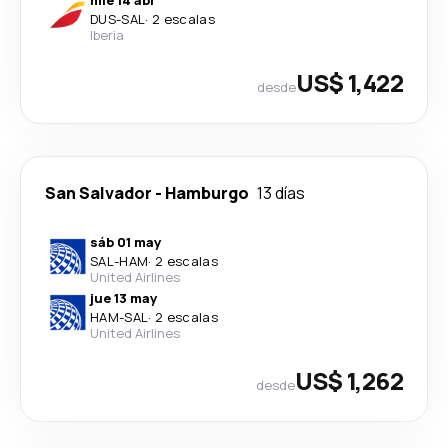
DUS
-
SAL
·
2 escalas
Iberia
US$ 1,422
desde
San Salvador
-
Hamburgo
13 días
sáb 01 may
SAL
-
HAM
·
2 escalas
United Airlines
jue 13 may
HAM
-
SAL
·
2 escalas
United Airlines
US$ 1,262
desde