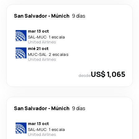
San Salvador
-
Múnich
9 días
mar 13 oct
SAL
-
MUC
·
1 escala
United Airlines
mié 21 oct
MUC
-
SAL
·
2 escalas
United Airlines
US$ 1,065
desde
San Salvador
-
Múnich
9 días
mar 13 oct
SAL
-
MUC
·
1 escala
United Airlines