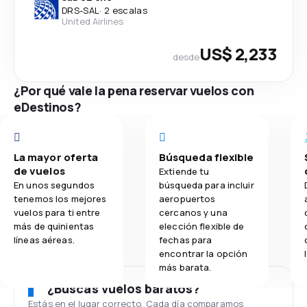
DRS
-
SAL
·
2 escalas
United Airlines
US$ 2,233
desde
¿Por qué vale la pena reservar vuelos con
eDestinos?
La mayor oferta
Búsqueda flexible
de vuelos
Extiende tu
En unos segundos
búsqueda para incluir
tenemos los mejores
aeropuertos
vuelos para ti entre
cercanos y una
más de quinientas
elección flexible de
líneas aéreas.
fechas para
encontrar la opción
más barata.
¿Buscas vuelos baratos?
Estás en el lugar correcto. Cada día comparamos