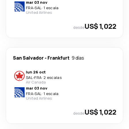
mar 03 nov
FRA
-
SAL
·
1 escala
United Airlines
US$ 1,022
desde
San Salvador
-
Frankfurt
9 días
lun 26 oct
SAL
-
FRA
·
2 escalas
Air Canada
mar 03 nov
FRA
-
SAL
·
1 escala
United Airlines
US$ 1,022
desde