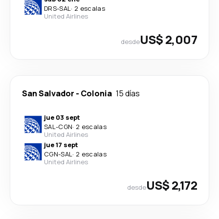
DRS
-
SAL
·
2 escalas
United Airlines
US$ 2,007
desde
San Salvador
-
Colonia
15 días
jue 03 sept
SAL
-
CGN
·
2 escalas
United Airlines
jue 17 sept
CGN
-
SAL
·
2 escalas
United Airlines
US$ 2,172
desde