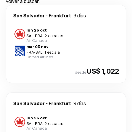
volver a buscar.
San Salvador
-
Frankfurt
9 días
lun 26 oct
SAL
-
FRA
·
2 escalas
Air Canada
mar 03 nov
FRA
-
SAL
·
1 escala
United Airlines
US$ 1,022
desde
San Salvador
-
Frankfurt
9 días
lun 26 oct
SAL
-
FRA
·
2 escalas
Air Canada