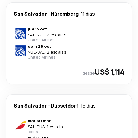
San Salvador
-
Núremberg
11 días
jue 15 oct
SAL
-
NUE
·
2 escalas
United Airlines
dom 25 oct
NUE
-
SAL
·
2 escalas
United Airlines
US$ 1,114
desde
San Salvador
-
Düsseldorf
16 días
mar 30 mar
SAL
-
DUS
·
1 escala
Iberia
mié 14 abr