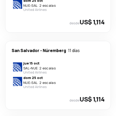
dom 25 oct
NUE
-
SAL
·
2 escalas
United Airlines
US$ 1,114
desde
San Salvador
-
Núremberg
11 días
jue 15 oct
SAL
-
NUE
·
2 escalas
United Airlines
dom 25 oct
NUE
-
SAL
·
2 escalas
United Airlines
US$ 1,114
desde