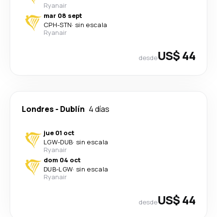
Ryanair
mar 08 sept
CPH
-
STN
·
sin escala
Ryanair
US$ 44
desde
Londres
-
Dublín
4 días
jue 01 oct
LGW
-
DUB
·
sin escala
Ryanair
dom 04 oct
DUB
-
LGW
·
sin escala
Ryanair
US$ 44
desde