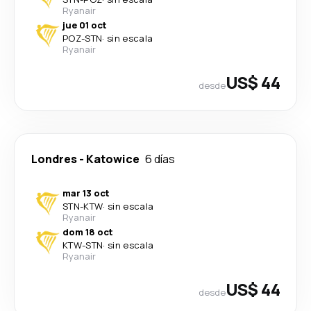
Ryanair
jue 01 oct
POZ
-
STN
·
sin escala
Ryanair
US$ 44
desde
Londres
-
Katowice
6 días
mar 13 oct
STN
-
KTW
·
sin escala
Ryanair
dom 18 oct
KTW
-
STN
·
sin escala
Ryanair
US$ 44
desde