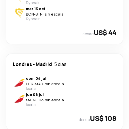
Ryanair
mar 13 oct
BCN
-
STN
·
sin escala
Ryanair
US$ 44
desde
Londres
-
Madrid
5 días
dom 04 jul
LHR
-
MAD
·
sin escala
Iberia
jue 08 jul
MAD
-
LHR
·
sin escala
Iberia
US$ 108
desde