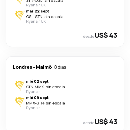
STN
-
OSL
·
sin escala
Ryanair UK
mar 22 sept
OSL
-
STN
·
sin escala
Ryanair UK
US$ 43
desde
Londres
-
Malmö
8 días
mié 02 sept
STN
-
MMX
·
sin escala
Ryanair
mié 09 sept
MMX
-
STN
·
sin escala
Ryanair
US$ 43
desde