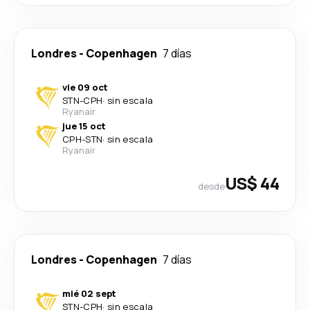
Londres
-
Copenhagen
7 días
vie 09 oct
STN
-
CPH
·
sin escala
Ryanair
jue 15 oct
CPH
-
STN
·
sin escala
Ryanair
US$ 44
desde
Londres
-
Copenhagen
7 días
mié 02 sept
STN
-
CPH
·
sin escala