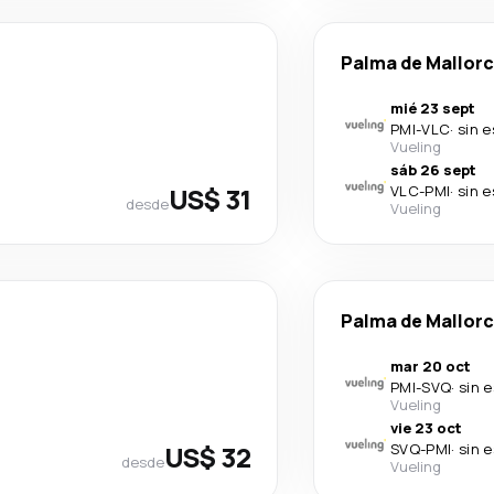
Palma de Mallor
mié 23 sept
PMI
-
VLC
·
sin 
Vueling
sáb 26 sept
US$ 31
VLC
-
PMI
·
sin 
desde
Vueling
Palma de Mallor
mar 20 oct
PMI
-
SVQ
·
sin 
Vueling
vie 23 oct
US$ 32
SVQ
-
PMI
·
sin 
desde
Vueling