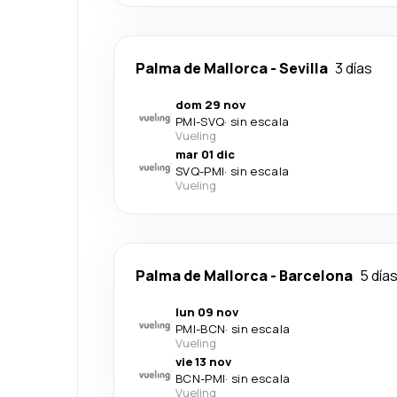
Palma de Mallorca
-
Sevilla
3 días
dom 29 nov
PMI
-
SVQ
·
sin escala
Vueling
mar 01 dic
SVQ
-
PMI
·
sin escala
Vueling
Palma de Mallorca
-
Barcelona
5 día
lun 09 nov
PMI
-
BCN
·
sin escala
Vueling
vie 13 nov
BCN
-
PMI
·
sin escala
Vueling