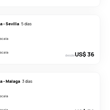
ca
-
Sevilla
5 días
escala
escala
US$ 36
desde
ca
-
Malaga
3 días
escala
escala