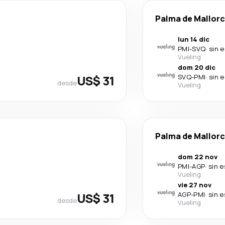
Palma de Mallor
lun 14 dic
PMI
-
SVQ
·
sin 
Vueling
dom 20 dic
US$ 31
SVQ
-
PMI
·
sin 
desde
Vueling
Palma de Mallor
dom 22 nov
PMI
-
AGP
·
sin 
Vueling
vie 27 nov
US$ 31
AGP
-
PMI
·
sin 
desde
Vueling