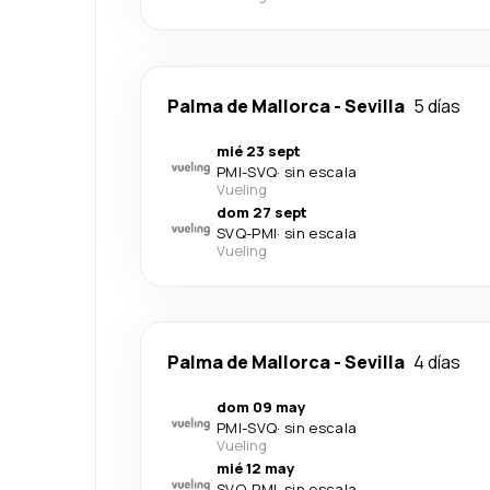
Palma de Mallorca
-
Sevilla
5 días
mié 23 sept
PMI
-
SVQ
·
sin escala
Vueling
dom 27 sept
SVQ
-
PMI
·
sin escala
Vueling
Palma de Mallorca
-
Sevilla
4 días
dom 09 may
PMI
-
SVQ
·
sin escala
Vueling
mié 12 may
SVQ
-
PMI
·
sin escala