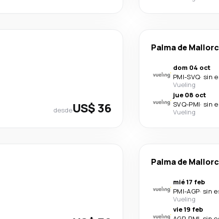
Palma de Mallor
dom 04 oct
PMI
-
SVQ
·
sin 
Vueling
jue 08 oct
US$ 36
SVQ
-
PMI
·
sin 
desde
Vueling
Palma de Mallor
mié 17 feb
PMI
-
AGP
·
sin 
Vueling
vie 19 feb
AGP
-
PMI
·
sin 