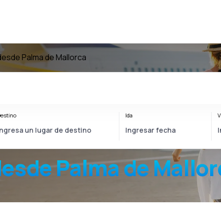
desde Palma de Mallorca
estino
Ida
V
esde Palma de Mallor