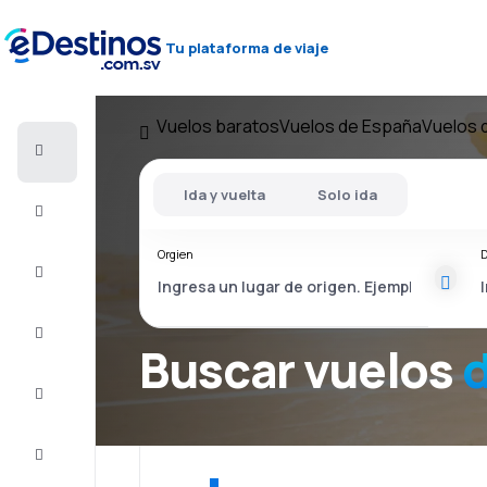
Tu plataforma de viaje
Vuelos baratos
Vuelos de España
Vuelos 
Vuelos
baratos
Ida y vuelta
Solo ida
Alojamientos
Orgien
D
Ofertas
Completa
el viaje
Buscar vuelos
d
Inspiración
y consejos
Atención
al cliente