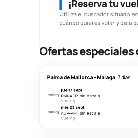
¡Reserva tu vue
Utiliza el buscador situado e
cuándo quieres volar y deja 
Ofertas especiales
Palma de Mallorca
-
Malaga
7 días
jue 17 sept
PMI
-
AGP
·
sin escala
Vueling
mié 23 sept
AGP
-
PMI
·
sin escala
Vueling