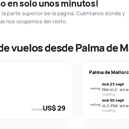
lo en solo unos minutos!
n la parte superior de la página. Cuéntanos dónde y
que nos ocupemos del resto.
 de vuelos desde Palma de M
Palma de Mallor
mié 23 sept
PMI
-
VLC
·
sin 
Vueling
mié 30 sept
US$ 29
VLC
-
PMI
·
sin 
desde
Vueling