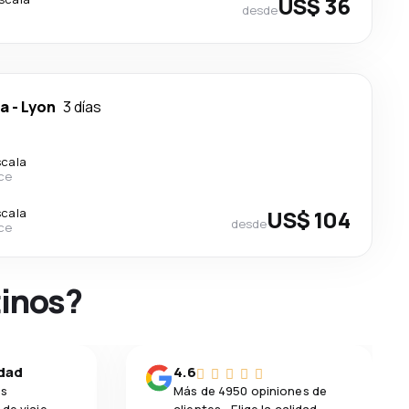
US$ 36
desde
ca
-
Lyon
3 días
scala
ce
scala
US$ 104
desde
ce
tinos?
idad
4.6
os
Más de 4950 opiniones de