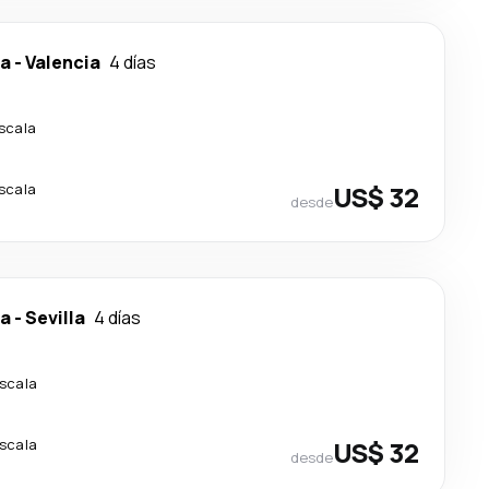
ca
-
Valencia
4 días
escala
escala
US$ 32
desde
ca
-
Sevilla
4 días
escala
escala
US$ 32
desde