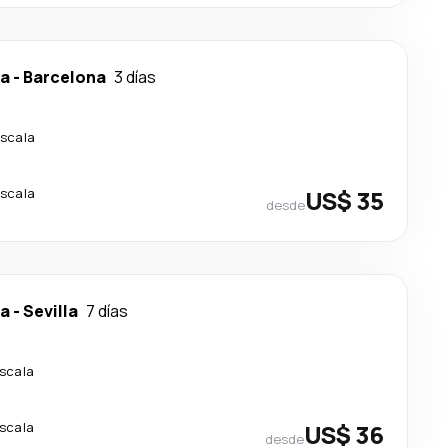
ca
-
Barcelona
3 días
escala
escala
US$ 35
desde
ca
-
Sevilla
7 días
escala
escala
US$ 36
desde