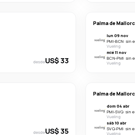
Palma de Mallor
lun 09 nov
PMI
-
BCN
·
sin 
Vueling
mié 11 nov
US$ 33
BCN
-
PMI
·
sin 
desde
Vueling
s
Palma de Mallor
dom 04 abr
PMI
-
SVQ
·
sin 
Vueling
sáb 10 abr
US$ 35
SVQ
-
PMI
·
sin 
desde
Vueling