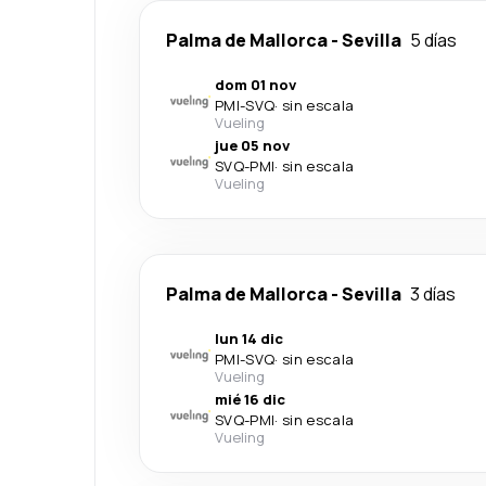
Palma de Mallorca
-
Sevilla
5 días
dom 01 nov
PMI
-
SVQ
·
sin escala
Vueling
jue 05 nov
SVQ
-
PMI
·
sin escala
Vueling
Palma de Mallorca
-
Sevilla
3 días
lun 14 dic
PMI
-
SVQ
·
sin escala
Vueling
mié 16 dic
SVQ
-
PMI
·
sin escala
Vueling