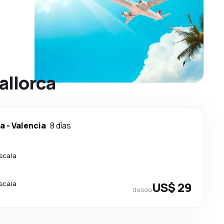
allorca
ca
-
Valencia
8 días
escala
escala
US$ 29
desde