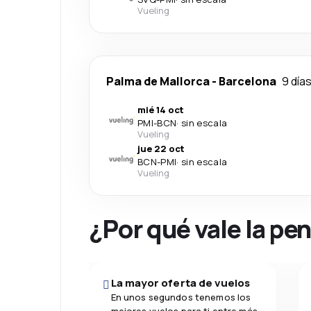
Vueling
Palma de Mallorca
-
Barcelona
9 día
mié 14 oct
PMI
-
BCN
·
sin escala
Vueling
jue 22 oct
BCN
-
PMI
·
sin escala
Vueling
¿Por qué vale la pe
La mayor oferta de vuelos
En unos segundos tenemos los