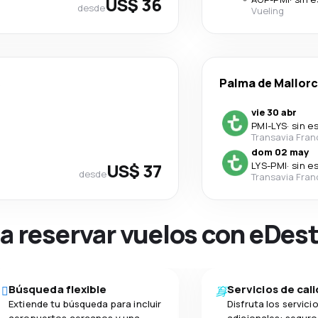
US$ 36
desde
Vueling
s
Palma de Mallor
vie 30 abr
PMI
-
LYS
·
sin e
Transavia Fran
dom 02 may
US$ 37
LYS
-
PMI
·
sin e
desde
Transavia Fran
na reservar vuelos con eDes
Búsqueda flexible
Servicios de cal
Extiende tu búsqueda para incluir
Disfruta los servici