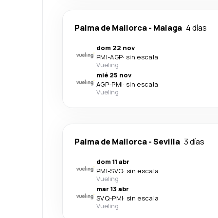
Palma de Mallorca
-
Malaga
4 días
dom 22 nov
PMI
-
AGP
·
sin escala
Vueling
mié 25 nov
AGP
-
PMI
·
sin escala
Vueling
Palma de Mallorca
-
Sevilla
3 días
dom 11 abr
PMI
-
SVQ
·
sin escala
Vueling
mar 13 abr
SVQ
-
PMI
·
sin escala
Vueling