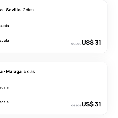
ca
-
Sevilla
7 días
escala
escala
US$ 31
desde
ca
-
Malaga
6 días
escala
escala
US$ 31
desde