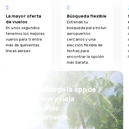
La mayor oferta
Búsqueda flexible
de vuelos
Extiende tu
En unos segundos
búsqueda para incluir
tenemos los mejores
aeropuertos
vuelos para ti entre
cercanos y una
más de quinientas
elección flexible de
líneas aéreas.
fechas para
encontrar la opción
más barata.
¡Eh! Descarga la app de
eDestinos y viaja
incluso más
cómodamente.
Nuevas ofertas cada día: vuelos,