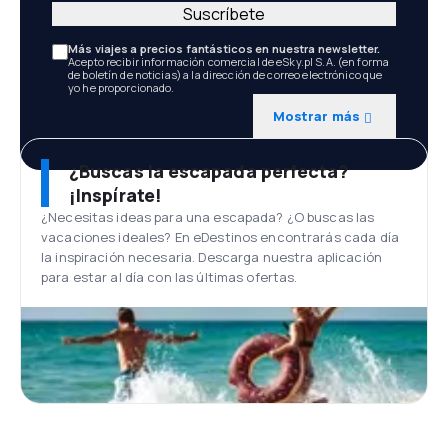
Suscríbete
Más viajes a precios fantásticos en nuestra newsletter.
Acepto recibir información comercial de eSky.pl S.A. (en forma
de boletín de noticias) a la dirección de correo electrónico que
yo he proporcionado.
Mostrar más
¿Buscas la escapada perfecta?
¡Inspírate!
¿Necesitas ideas para una escapada? ¿O buscas las
vacaciones ideales? En eDestinos encontrarás cada día
la inspiración necesaria. Descarga nuestra aplicación
para estar al día con las últimas ofertas.