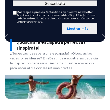
Suscríbete
Más viajes a precios fantásticos en nuestra newsletter.
Acepto recibir información comercial de eSky.pl S.A. (en forma
de boletín de noticias) a la dirección de correo electrónico que
yo he proporcionado.
Mostrar más
¿Buscas la escapada perfecta?
¡Inspírate!
¿Necesitas ideas para una escapada? ¿O buscas las
vacaciones ideales? En eDestinos encontrarás cada día
la inspiración necesaria. Descarga nuestra aplicación
para estar al día con las últimas ofertas.