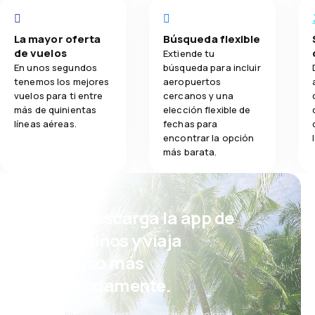
La mayor oferta
Búsqueda flexible
de vuelos
Extiende tu
En unos segundos
búsqueda para incluir
tenemos los mejores
aeropuertos
vuelos para ti entre
cercanos y una
más de quinientas
elección flexible de
líneas aéreas.
fechas para
encontrar la opción
más barata.
¡Eh! Descarga la app de
eDestinos y viaja
incluso más
cómodamente.
Nuevas ofertas cada día: vuelos,