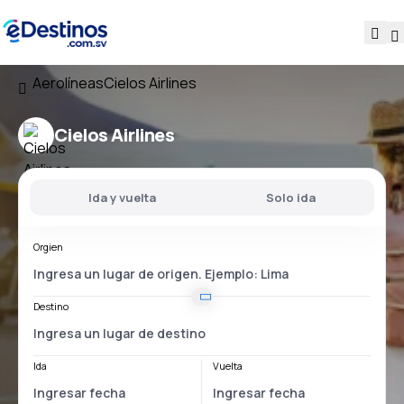
Aerolíneas
Cielos Airlines
Cielos Airlines
Ida y vuelta
Solo ida
Orgien
Destino
Ida
Vuelta