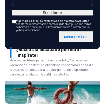
Suscríbete
Más viajes a precios fantásticos en nuestra newsletter.
Acepto recibir información comercial de eSky.pl S.A. (en forma
de boletín de noticias) a la dirección de correo electrónico que
yo he proporcionado.
Mostrar más
¿Buscas la escapada perfecta?
¡Inspírate!
¿Necesitas ideas para una escapada? ¿O buscas las
vacaciones ideales? En eDestinos encontrarás cada día
la inspiración necesaria. Descarga nuestra aplicación
para estar al día con las últimas ofertas.