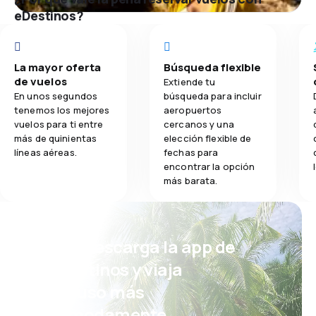
eDestinos?
La mayor oferta
Búsqueda flexible
de vuelos
Extiende tu
En unos segundos
búsqueda para incluir
tenemos los mejores
aeropuertos
vuelos para ti entre
cercanos y una
más de quinientas
elección flexible de
líneas aéreas.
fechas para
encontrar la opción
más barata.
¡Eh! Descarga la app de
eDestinos y viaja
incluso más
cómodamente.