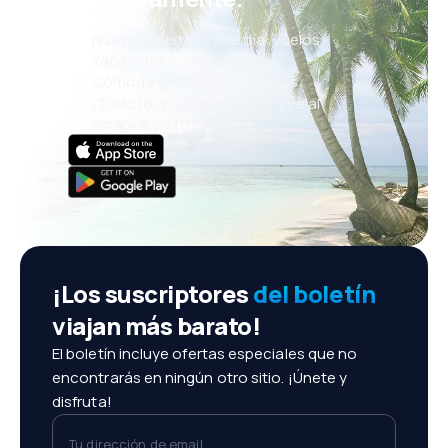
Nuevas ofertas cada día: vuelos,
vacaciones, escapadas
Cómoda gestión de reservas
¡Todo lo que importa, siempre al
alcance de tu mano!
¡Los suscriptores
del boletín
viajan más barato!
El boletín incluye ofertas especiales que no
encontrarás en ningún otro sitio. ¡Únete y
disfruta!
Tu dirección de email