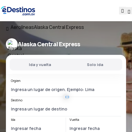
Aerolíneas
Alaska Central Express
Alaska Central Express
Ida y vuelta
Solo ida
Orgien
Destino
Ida
Vuelta