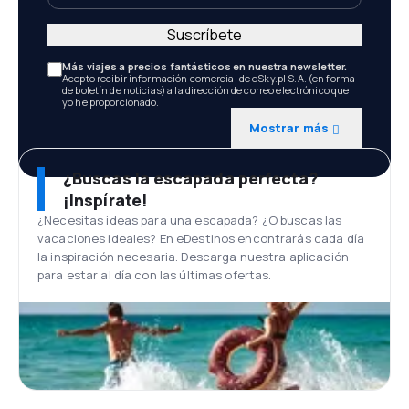
Suscríbete
Más viajes a precios fantásticos en nuestra newsletter.
Acepto recibir información comercial de eSky.pl S.A. (en forma
de boletín de noticias) a la dirección de correo electrónico que
yo he proporcionado.
Mostrar más
¿Buscas la escapada perfecta?
¡Inspírate!
¿Necesitas ideas para una escapada? ¿O buscas las
vacaciones ideales? En eDestinos encontrarás cada día
la inspiración necesaria. Descarga nuestra aplicación
para estar al día con las últimas ofertas.