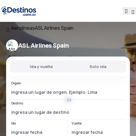
Aerolíneas
ASL Airlines Spain
ASL Airlines Spain
Ida y vuelta
Solo ida
Orgien
Destino
Ida
Vuelta