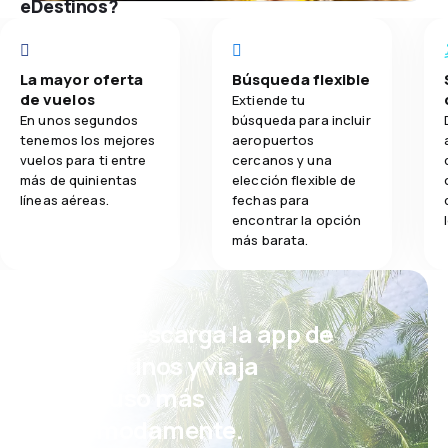
eDestinos?
La mayor oferta
Búsqueda flexible
de vuelos
Extiende tu
En unos segundos
búsqueda para incluir
tenemos los mejores
aeropuertos
vuelos para ti entre
cercanos y una
más de quinientas
elección flexible de
líneas aéreas.
fechas para
encontrar la opción
más barata.
¡Eh! Descarga la app de
eDestinos y viaja
incluso más
cómodamente.