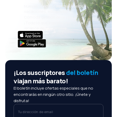
Nuevas ofertas cada día: vuelos,
vacaciones, escapadas
Cómoda gestión de reservas
¡Todo lo que importa, siempre al
alcance de tu mano!
¡Los suscriptores
del boletín
viajan más barato!
El boletín incluye ofertas especiales que no
encontrarás en ningún otro sitio. ¡Únete y
disfruta!
Tu dirección de email