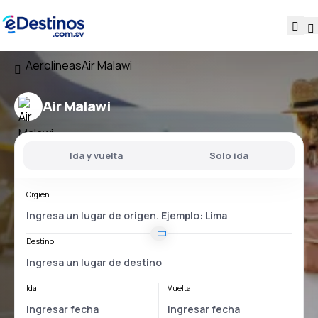
Aerolíneas
Air Malawi
Air Malawi
Ida y vuelta
Solo ida
Orgien
Destino
Ida
Vuelta