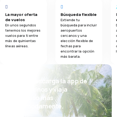
La mayor oferta
Búsqueda flexible
de vuelos
Extiende tu
En unos segundos
búsqueda para incluir
tenemos los mejores
aeropuertos
vuelos para ti entre
cercanos y una
más de quinientas
elección flexible de
líneas aéreas.
fechas para
encontrar la opción
más barata.
¡Eh! Descarga la app de
eDestinos y viaja
incluso más
cómodamente.
Nuevas ofertas cada día: vuelos,