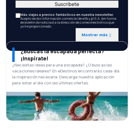
Suscríbete
Más viajes a precios fantásticos en nuestra newsletter.
Acepto recibir información comercial de eSky.pl S.A. (en forma
de boletín de noticias) a la dirección de correo electrónico que
yo he proporcionado.
Mostrar más
¿Buscas la escapada perfecta?
¡Inspírate!
¿Necesitas ideas para una escapada? ¿O buscas las
vacaciones ideales? En eDestinos encontrarás cada día
la inspiración necesaria. Descarga nuestra aplicación
para estar al día con las últimas ofertas.