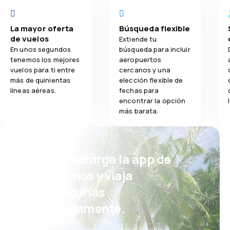
La mayor oferta
Búsqueda flexible
de vuelos
Extiende tu
En unos segundos
búsqueda para incluir
tenemos los mejores
aeropuertos
vuelos para ti entre
cercanos y una
más de quinientas
elección flexible de
líneas aéreas.
fechas para
encontrar la opción
más barata.
¡Eh! Descarga la app de
eDestinos y viaja
incluso más
cómodamente.
Nuevas ofertas cada día: vuelos,