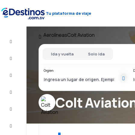
Tu plataforma de viaje
Aerolíneas
Colt Aviation
Vuelos
baratos
Ida y vuelta
Solo ida
Alojamientos
Orgien
D
Ofertas
Completa
el viaje
Colt Aviatio
Inspiración
y consejos
Atención
al cliente