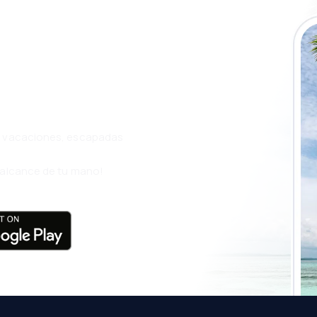
a app de
ja incluso más
s, vacaciones, escapadas
l alcance de tu mano!