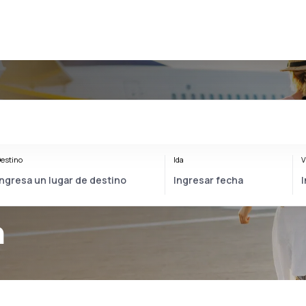
estino
Ida
V
n