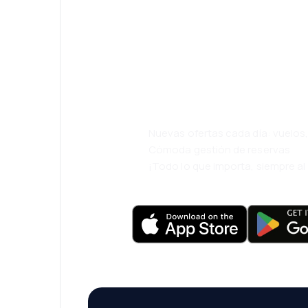
¡Eh! Descarga l
eDestinos y via
cómodamente.
Nuevas ofertas cada día: vuelo
Cómoda gestión de reservas
¡Todo lo que importa, siempre a