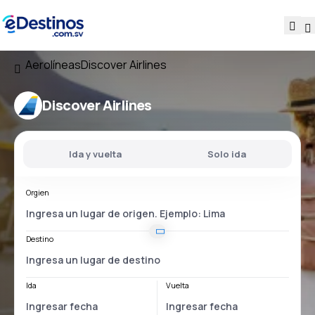
Aerolíneas
Discover Airlines
Discover Airlines
Ida y vuelta
Solo ida
Orgien
Destino
Ida
Vuelta