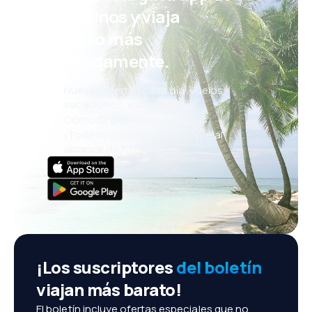
eDestinos y viaja
incluso más
cómodamente.
Nuevas ofertas cada día: vuelos,
vacaciones, escapadas
Cómoda gestión de reservas
¡Todo lo que importa, siempre al
alcance de tu mano!
¡Los suscriptores
del boletín
viajan más barato!
El boletín incluye ofertas especiales que no