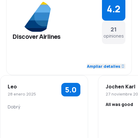
4.2
21
Discover Airlines
opiniones
4.5
Personal
Ampliar detalles
4.4
Puntualidad
Leo
Jochen Karl
5.0
4.0
Red de conexiones
28 enero 2025
27 noviembre 2
All was good
3.9
Precio del billete
Dobrý
4.3
Comodidad de viaje
4.4
Transporte de equipaje