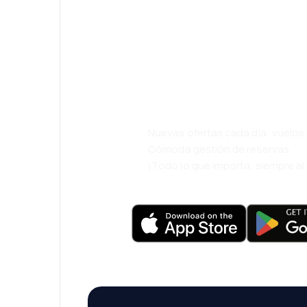
¡Eh! Descarga l
eDestinos y via
cómodamente.
Nuevas ofertas cada día: vuelo
Cómoda gestión de reservas
¡Todo lo que importa, siempre a