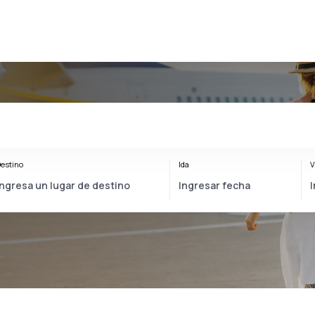
estino
Ida
V