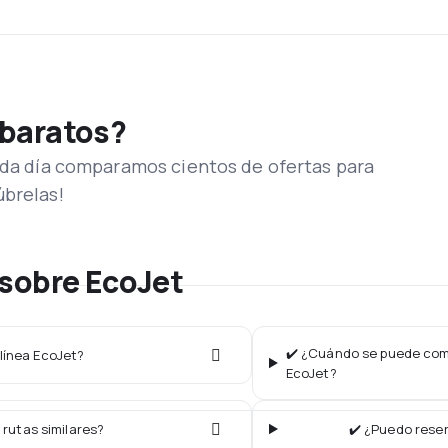
 baratos?
Cada día comparamos cientos de ofertas para
úbrelas!
 sobre EcoJet
✔️ ¿Cuándo se puede comp
olínea EcoJet?
EcoJet?
 rutas similares?
✔️ ¿Puedo reser