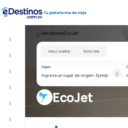
Tu plataforma de viaje
Aerolíneas
EcoJet
Vuelos
baratos
Ida y vuelta
Solo ida
Alojamientos
Orgien
D
Ofertas
Completa
el viaje
EcoJet
Inspiración
y consejos
Atención
al cliente