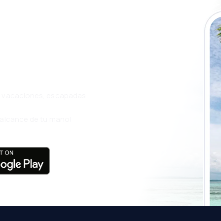
a app de
ja incluso más
s, vacaciones, escapadas
l alcance de tu mano!