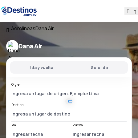
Aerolíneas
Dana Air
Dana Air
Ida y vuelta
Solo ida
Orgien
Destino
Ida
Vuelta