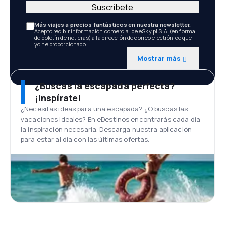
Suscríbete
Más viajes a precios fantásticos en nuestra newsletter.
Acepto recibir información comercial de eSky.pl S.A. (en forma
de boletín de noticias) a la dirección de correo electrónico que
yo he proporcionado.
Mostrar más
¿Buscas la escapada perfecta?
¡Inspírate!
¿Necesitas ideas para una escapada? ¿O buscas las
vacaciones ideales? En eDestinos encontrarás cada día
la inspiración necesaria. Descarga nuestra aplicación
para estar al día con las últimas ofertas.