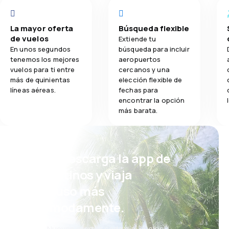
La mayor oferta
Búsqueda flexible
de vuelos
Extiende tu
En unos segundos
búsqueda para incluir
tenemos los mejores
aeropuertos
vuelos para ti entre
cercanos y una
más de quinientas
elección flexible de
líneas aéreas.
fechas para
encontrar la opción
más barata.
¡Eh! Descarga la app de
eDestinos y viaja
incluso más
cómodamente.
Nuevas ofertas cada día: vuelos,