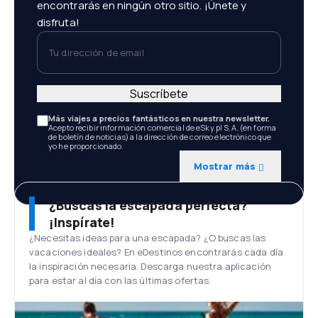
encontrarás en ningún otro sitio. ¡Únete y
disfruta!
Tu dirección de email
Suscríbete
Más viajes a precios fantásticos en nuestra newsletter.
Acepto recibir información comercial de eSky.pl S.A. (en forma
de boletín de noticias) a la dirección de correo electrónico que
yo he proporcionado.
Mostrar más
¿Buscas la escapada perfecta?
¡Inspírate!
¿Necesitas ideas para una escapada? ¿O buscas las
vacaciones ideales? En eDestinos encontrarás cada día
la inspiración necesaria. Descarga nuestra aplicación
para estar al día con las últimas ofertas.