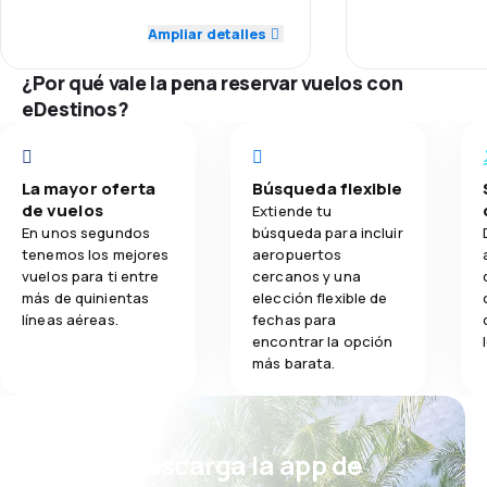
5.0
Red de conexiones
Ampliar detalles
4.4
Comidas
5.0
Precio del billete
¿Por qué vale la pena reservar vuelos con
eDestinos?
5.0
Comodidad de viaje
5.0
Comidas
La mayor oferta
Búsqueda flexible
de vuelos
Extiende tu
En unos segundos
búsqueda para incluir
tenemos los mejores
aeropuertos
vuelos para ti entre
cercanos y una
más de quinientas
elección flexible de
líneas aéreas.
fechas para
encontrar la opción
más barata.
¡Eh! Descarga la app de