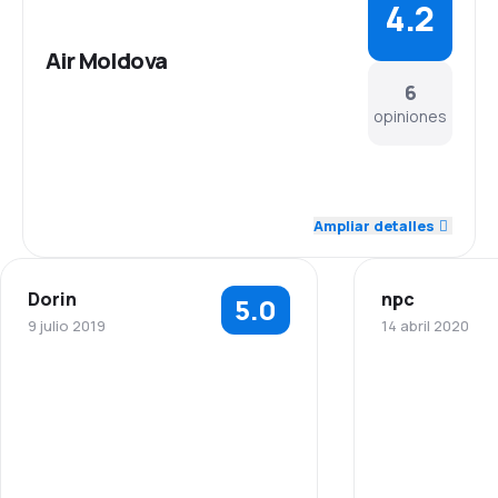
4.2
Air Moldova
6
opiniones
4.6
Personal
Ampliar detalles
4.4
Puntualidad
Dorin
npc
5.0
3.8
Red de conexiones
9 julio 2019
14 abril 2020
4.0
Precio del billete
5.0
Personal
4.2
Comodidad de viaje
5.0
Puntualidad
4.0
Transporte de equipaje