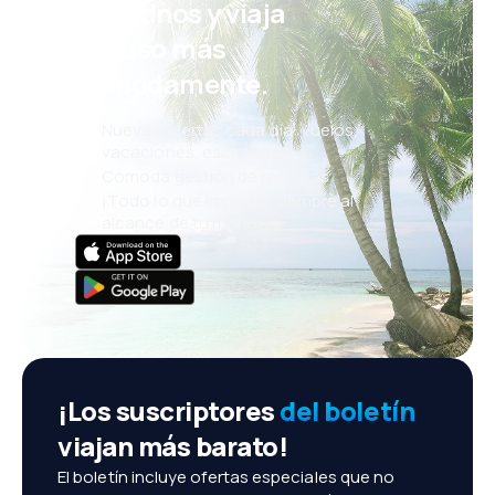
eDestinos y viaja
incluso más
cómodamente.
Nuevas ofertas cada día: vuelos,
vacaciones, escapadas
Cómoda gestión de reservas
¡Todo lo que importa, siempre al
alcance de tu mano!
¡Los suscriptores
del boletín
viajan más barato!
El boletín incluye ofertas especiales que no