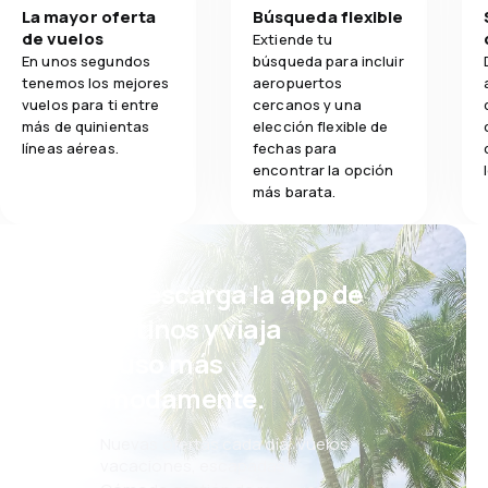
Comodidad de
La mayor oferta
Búsqueda flexible
1.0
Comodidad de viaje
de vuelos
Extiende tu
Comidas
En unos segundos
búsqueda para incluir
1.0
Transporte de equipaje
tenemos los mejores
aeropuertos
vuelos para ti entre
cercanos y una
más de quinientas
elección flexible de
1.0
Comidas
líneas aéreas.
fechas para
encontrar la opción
más barata.
¡Eh! Descarga la app de
eDestinos y viaja
incluso más
cómodamente.
Nuevas ofertas cada día: vuelos,
vacaciones, escapadas