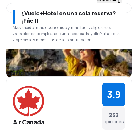
La flota de Air Canada esta compuesta por más de
200 aviões de los tipos Airbus A340-500 los tipos,
¿Vuelo+Hotel en una sola reserva?
A340-300 , A330-300 , Boeing 767-200 , 767-300 y
¡Fácil!
Embraer 175 y 190. Todos los aviones de la aerolínea
Más rápido, más económico y más fácil: elige unas
canadiense han sido objeto de una actualización,
vacaciones completas o una escapada y disfruta de tu
por lo que el interior es muy moderno. La flota de Air
viaje sin las molestias de la planificación.
Canada Jazz tiene 133 aviones de los tipos CRJ -
100er, CRJ - 200, CRJ -705 , De Havilland /
Bombardier Dash 8 100/200 , De Havilland /
Bombardier Dash.
Aeropuerto Internacional Pierre Elliott
Opiniones
Trudeau
La sede principal de Air Canada es el aeropuerto de
Montreal llamado Aeropuerto Internacional Pierre
3.9
Elliott Trudeau. En el que puedes encontrar cafés,
restaurantes, bares y varias tiendas además de
bancos, casas de cambio y acceso a internet.
Servicios Adicionales
252
Air Canada es la primera aerolínea del mundo que
Air Canada
opiniones
introdujo una prohibición de fumar en todos los
aviones ( diciembre de 1987) . La clase económica