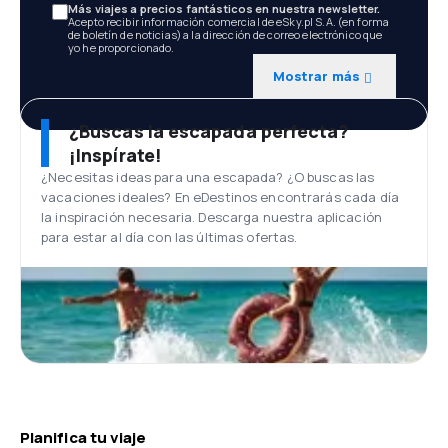
Más viajes a precios fantásticos en nuestra newsletter.
Acepto recibir información comercial de eSky.pl S.A. (en forma
de boletín de noticias) a la dirección de correo electrónico que
yo he proporcionado.
Mostrar más
¿Buscas la escapada perfecta?
¡Inspírate!
¿Necesitas ideas para una escapada? ¿O buscas las
vacaciones ideales? En eDestinos encontrarás cada día
la inspiración necesaria. Descarga nuestra aplicación
para estar al día con las últimas ofertas.
Planifica tu viaje