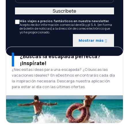
Suscríbete
Más viajes a precios fantásticos en nuestra newsletter.
Acepto recibir información comercial de eSky.pl S.A. (en forma
de boletín de noticias) a la dirección de correo electrónico que
yo he proporcionado.
Mostrar más
¿Buscas la escapada perfecta?
¡Inspírate!
¿Necesitas ideas para una escapada? ¿O buscas las
vacaciones ideales? En eDestinos encontrarás cada día
la inspiración necesaria. Descarga nuestra aplicación
para estar al día con las últimas ofertas.