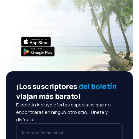
Nuevas ofertas cada día: vuelos,
vacaciones, escapadas
Cómoda gestión de reservas
¡Todo lo que importa, siempre al
alcance de tu mano!
¡Los suscriptores
del boletín
viajan más barato!
El boletín incluye ofertas especiales que no
encontrarás en ningún otro sitio. ¡Únete y
disfruta!
Tu dirección de email