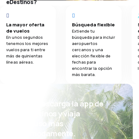
eDestinos?
La mayor oferta
Búsqueda flexible
de vuelos
Extiende tu
En unos segundos
búsqueda para incluir
tenemos los mejores
aeropuertos
vuelos para ti entre
cercanos y una
más de quinientas
elección flexible de
líneas aéreas.
fechas para
encontrar la opción
más barata.
¡Eh! Descarga la app de
eDestinos y viaja
incluso más
cómodamente.