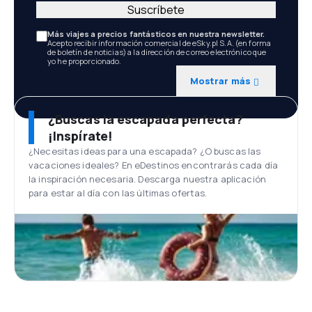
Suscríbete
Más viajes a precios fantásticos en nuestra newsletter.
Acepto recibir información comercial de eSky.pl S.A. (en forma
de boletín de noticias) a la dirección de correo electrónico que
yo he proporcionado.
Mostrar más
¿Buscas la escapada perfecta?
¡Inspírate!
¿Necesitas ideas para una escapada? ¿O buscas las
vacaciones ideales? En eDestinos encontrarás cada día
la inspiración necesaria. Descarga nuestra aplicación
para estar al día con las últimas ofertas.