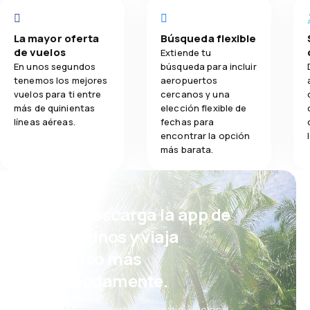
La mayor oferta
Búsqueda flexible
de vuelos
Extiende tu
En unos segundos
búsqueda para incluir
tenemos los mejores
aeropuertos
vuelos para ti entre
cercanos y una
más de quinientas
elección flexible de
líneas aéreas.
fechas para
encontrar la opción
más barata.
¡Eh! Descarga la app de
eDestinos y viaja
incluso más
cómodamente.
Nuevas ofertas cada día: vuelos,