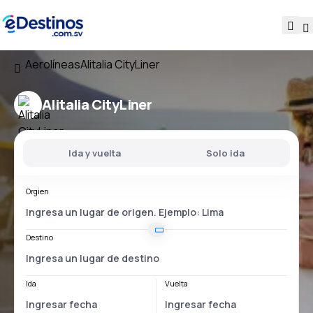
Aerolíneas
Alitalia CityLiner
Alitalia CityLiner
Ida y vuelta
Solo ida
Orgien
Destino
Ida
Vuelta