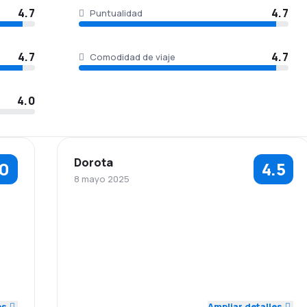
4.7
4.7
Puntualidad
4.7
4.7
Comodidad de viaje
4.0
Dorota
.0
4.5
8 mayo 2025
5.0
5.0
4.0
Personal
Puntualidad
Red de
Precio del
5.0
5.0
5.0
conexiones
billete
Comodidad de
Transporte de
5.0
4.0
5.0
viaje
equipaje
es
Ampliar detalles