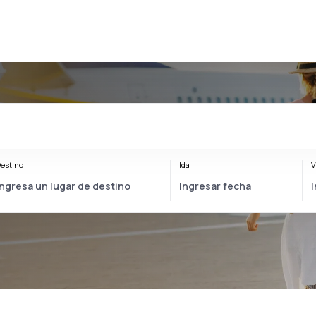
estino
Ida
V