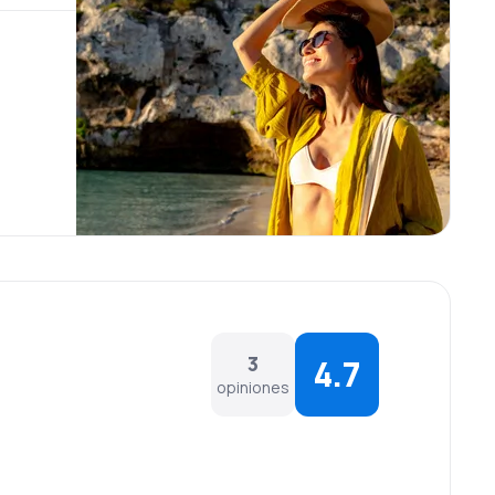
3
4.7
opiniones