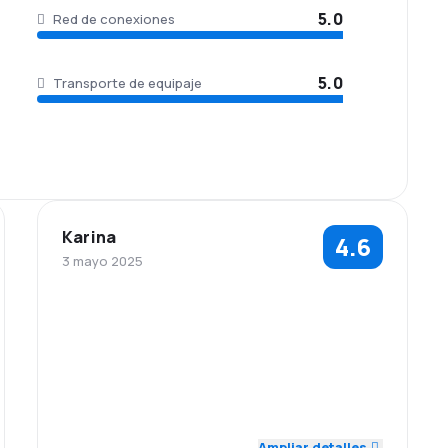
5.0
Red de conexiones
5.0
Transporte de equipaje
Karina
4.6
3 mayo 2025
4.0
5.0
Personal
Puntualidad
Red de
Precio del
5.0
4.0
conexiones
billete
Comodidad de
Transporte de
5.0
5.0
viaje
equipaje
Ampliar detalles