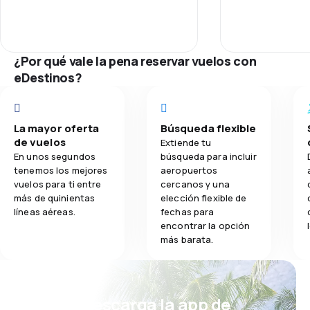
Personal
Zealand y nadie me contestó en al
menos 24 horas, tuve que comprar
3.7
Comidas
Puntualidad
otro pasaje y nadie se hizo
responsable.
¿Por qué vale la pena reservar vuelos con
Red de conex
eDestinos?
Precio del bill
La mayor oferta
Búsqueda flexible
Comodidad de
de vuelos
Extiende tu
En unos segundos
búsqueda para incluir
Transporte de
tenemos los mejores
aeropuertos
vuelos para ti entre
cercanos y una
más de quinientas
elección flexible de
Comidas
líneas aéreas.
fechas para
encontrar la opción
más barata.
¡Eh! Descarga la app de