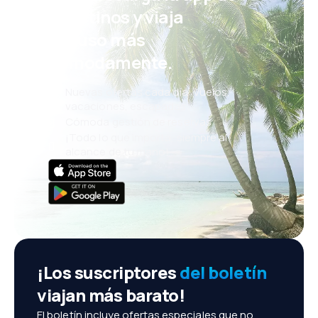
eDestinos y viaja
incluso más
cómodamente.
Nuevas ofertas cada día: vuelos,
vacaciones, escapadas
Cómoda gestión de reservas
¡Todo lo que importa, siempre al
alcance de tu mano!
¡Los suscriptores
del boletín
viajan más barato!
El boletín incluye ofertas especiales que no