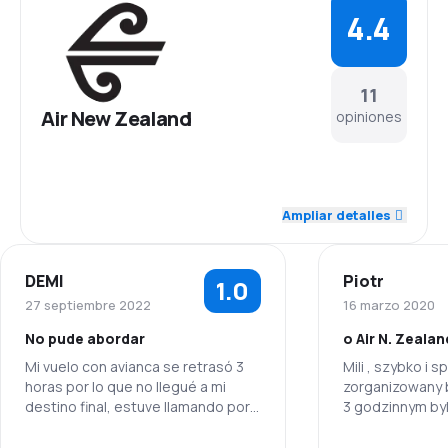
4.4
11
Air New Zealand
opiniones
5.0
Personal
Ampliar detalles
4.6
Puntualidad
DEMI
Piotr
1.0
4.6
Red de conexiones
27 septiembre 2022
16 marzo 2020
No pude abordar
o Air N. Zealan
4.0
Precio del billete
Mi vuelo con avianca se retrasó 3
Mili , szybko i 
horas por lo que no llegué a mi
zorganizowany b
4.1
Comodidad de viaje
destino final, estuve llamando por
3 godzinnym byl 
horas a la aerolinea con el número
picie, donoszon
4.6
que me entregó la chica de Air New
obsluga.
Transporte de equipaje