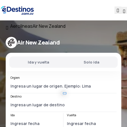
Aerolíneas
Air New Zealand
Air New Zealand
Ida y vuelta
Solo ida
Orgien
Destino
Ida
Vuelta