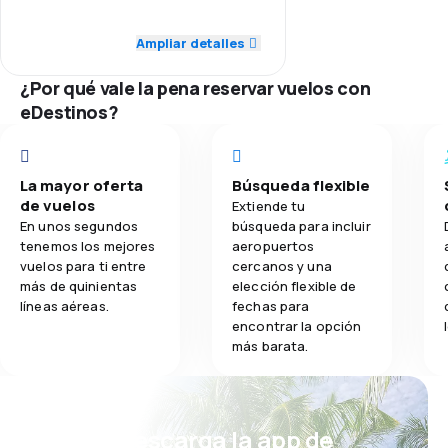
4.0
Red de conexiones
Ampliar detalles
3.0
Comidas
4.0
Precio del billete
¿Por qué vale la pena reservar vuelos con
eDestinos?
3.0
Comodidad de viaje
4.0
Transporte de equipaje
La mayor oferta
Búsqueda flexible
de vuelos
Extiende tu
3.0
Comidas
En unos segundos
búsqueda para incluir
tenemos los mejores
aeropuertos
vuelos para ti entre
cercanos y una
más de quinientas
elección flexible de
líneas aéreas.
fechas para
encontrar la opción
más barata.
¡Eh! Descarga la app de