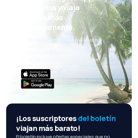
eDestinos y viaja
incluso más
cómodamente.
Nuevas ofertas cada día: vuelos,
vacaciones, escapadas
Cómoda gestión de reservas
¡Todo lo que importa, siempre al
alcance de tu mano!
¡Los suscriptores
del boletín
viajan más barato!
El boletín incluye ofertas especiales que no