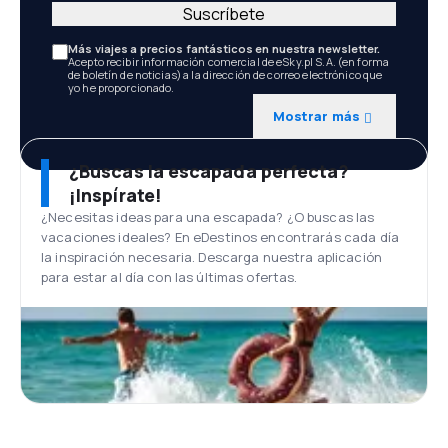
Suscríbete
Más viajes a precios fantásticos en nuestra newsletter.
Acepto recibir información comercial de eSky.pl S.A. (en forma
de boletín de noticias) a la dirección de correo electrónico que
yo he proporcionado.
Mostrar más
¿Buscas la escapada perfecta?
¡Inspírate!
¿Necesitas ideas para una escapada? ¿O buscas las
vacaciones ideales? En eDestinos encontrarás cada día
la inspiración necesaria. Descarga nuestra aplicación
para estar al día con las últimas ofertas.