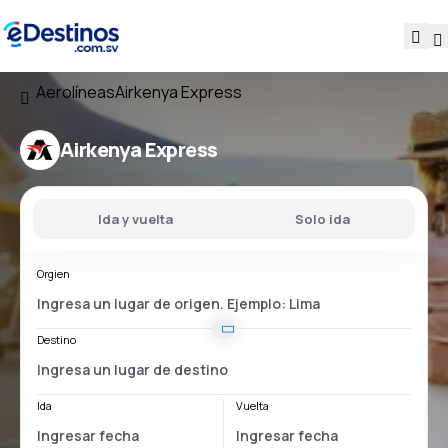
Aerolíneas
Airkenya Express
Airkenya Express
Ida y vuelta
Solo ida
Orgien
Destino
Ida
Vuelta