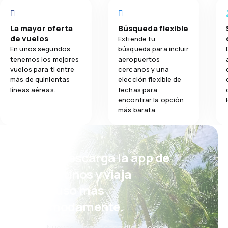
La mayor oferta
Búsqueda flexible
de vuelos
Extiende tu
En unos segundos
búsqueda para incluir
tenemos los mejores
aeropuertos
vuelos para ti entre
cercanos y una
más de quinientas
elección flexible de
líneas aéreas.
fechas para
encontrar la opción
más barata.
¡Eh! Descarga la app de
eDestinos y viaja
incluso más
cómodamente.
Nuevas ofertas cada día: vuelos,