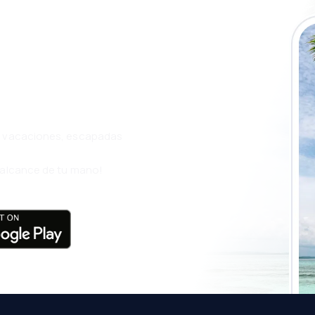
a app de
ja incluso más
s, vacaciones, escapadas
l alcance de tu mano!