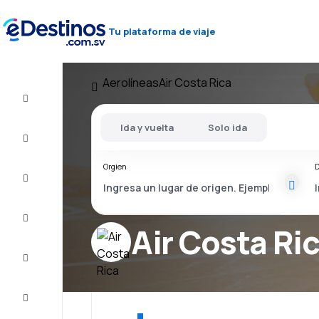
Tu plataforma de viaje
Aerolíneas
Air Costa Rica
Vuelos
baratos
Ida y vuelta
Solo ida
Alojamientos
Orgien
D
Ofertas
Completa
el viaje
Air Costa Ri
Inspiración
y consejos
Atención
al cliente