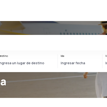
estino
Ida
V
ca