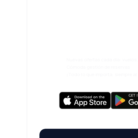
¡Eh! Descarga l
eDestinos y via
cómodamente.
Nuevas ofertas cada día: vuelo
Cómoda gestión de reservas
¡Todo lo que importa, siempre a