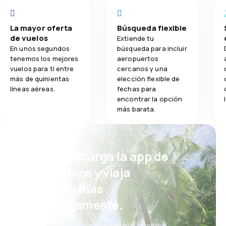
La mayor oferta
Búsqueda flexible
de vuelos
Extiende tu
En unos segundos
búsqueda para incluir
tenemos los mejores
aeropuertos
vuelos para ti entre
cercanos y una
más de quinientas
elección flexible de
líneas aéreas.
fechas para
encontrar la opción
más barata.
¡Eh! Descarga la app de
eDestinos y viaja
incluso más
cómodamente.
Nuevas ofertas cada día: vuelos,