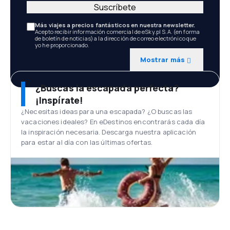
Suscríbete
Más viajes a precios fantásticos en nuestra newsletter.
Acepto recibir información comercial de eSky.pl S.A. (en forma
de boletín de noticias) a la dirección de correo electrónico que
yo he proporcionado.
Mostrar más
¿Buscas la escapada perfecta?
¡Inspírate!
¿Necesitas ideas para una escapada? ¿O buscas las
vacaciones ideales? En eDestinos encontrarás cada día
la inspiración necesaria. Descarga nuestra aplicación
para estar al día con las últimas ofertas.