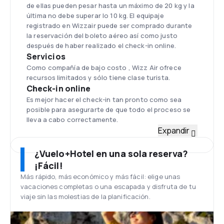
de ellas pueden pesar hasta un máximo de 20 kg y la
última no debe superar lo 10 kg. El equipaje
registrado en Wizzair puede ser comprado durante
la reservación del boleto aéreo así como justo
después de haber realizado el check-in online.
Servicios
Como compañía de bajo costo , Wizz Air ofrece
recursos limitados y sólo tiene clase turista.
Check-in online
Es mejor hacer el check-in tan pronto como sea
posible para asegurarte de que todo el proceso se
lleva a cabo correctamente.
Flota
Expandir
Wizz Air ofrece vuelos en aviones nuevos, la mejor
tecnología en esta categoría. La flota está
¿Vuelo+Hotel en una sola reserva?
compuesta por aviones Airbus A320. Actualmente
¡Fácil!
cuenta con 53 aviones.
Más rápido, más económico y más fácil: elige unas
Aeropuerto Internacional de Katowice
vacaciones completas o una escapada y disfruta de tu
El Aeropuerto Internacional de Katowice es el
viaje sin las molestias de la planificación.
aeropuerto más ocupado en Polonia. Se encuentra
a unos 30 km al norte de Katowice en la frontera
distritos Tarnogórski y Będziński.