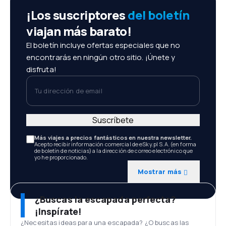
¡Los suscriptores
del boletín
viajan más barato!
El boletín incluye ofertas especiales que no
encontrarás en ningún otro sitio. ¡Únete y
disfruta!
Tu dirección de email
Suscríbete
Más viajes a precios fantásticos en nuestra newsletter.
Acepto recibir información comercial de eSky.pl S.A. (en forma
de boletín de noticias) a la dirección de correo electrónico que
yo he proporcionado.
Mostrar más
¿Buscas la escapada perfecta?
¡Inspírate!
¿Necesitas ideas para una escapada? ¿O buscas las