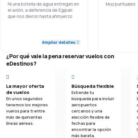
Ni una botella de agua entregan en
Muy puntuales
el avión, a deferencia de Egipair,
3.8
Comodidad de viaje
que nos dieron hasta añmuerzo
Personal
3.9
Transporte de equipaje
1.0
Personal
Puntualidad
Ampliar detalles
3.4
Comidas
2.0
Puntualidad
Precio del bill
¿Por qué vale la pena reservar vuelos con
3.0
Red de conexiones
eDestinos?
Comodidad de
3.0
Precio del billete
Transporte de
La mayor oferta
Búsqueda flexible
2.0
Comodidad de viaje
de vuelos
Extiende tu
En unos segundos
búsqueda para incluir
1.0
Transporte de equipaje
tenemos los mejores
aeropuertos
vuelos para ti entre
cercanos y una
más de quinientas
elección flexible de
1.0
Comidas
líneas aéreas.
fechas para
encontrar la opción
más barata.