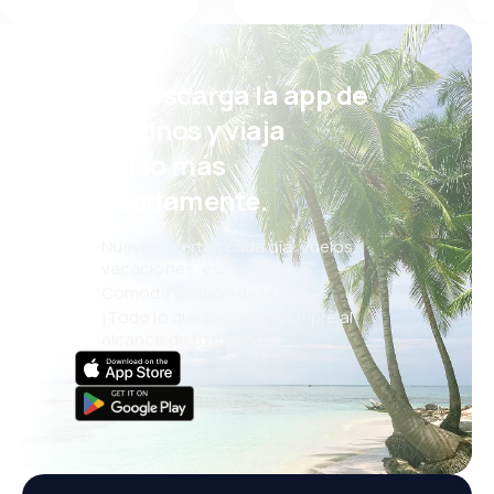
¡Eh! Descarga la app de
eDestinos y viaja
incluso más
cómodamente.
Nuevas ofertas cada día: vuelos,
vacaciones, escapadas
Cómoda gestión de reservas
¡Todo lo que importa, siempre al
alcance de tu mano!