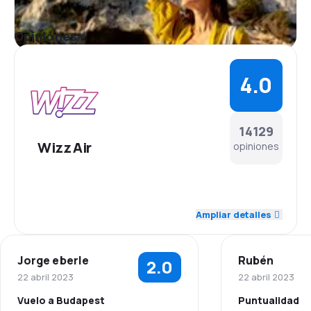
Opiniones
4.0
14129
Wizz Air
opiniones
4.5
Personal
Ampliar detalles
4.1
Puntualidad
Jorge eberle
Rubén
2.0
4.2
Red de conexiones
22 abril 2023
22 abril 2023
Vuelo a Budapest
Puntualidad
3.9
Precio del billete