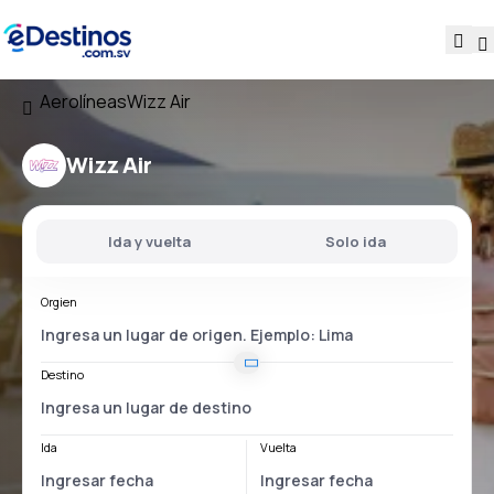
Aerolíneas
Wizz Air
Wizz Air
Ida y vuelta
Solo ida
Orgien
Destino
Ida
Vuelta