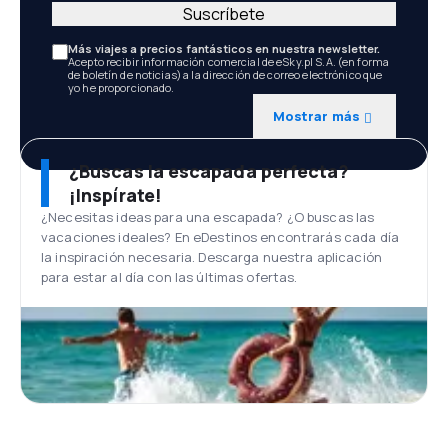
Suscríbete
Más viajes a precios fantásticos en nuestra newsletter.
Acepto recibir información comercial de eSky.pl S.A. (en forma
de boletín de noticias) a la dirección de correo electrónico que
yo he proporcionado.
Mostrar más
¿Buscas la escapada perfecta?
¡Inspírate!
¿Necesitas ideas para una escapada? ¿O buscas las
vacaciones ideales? En eDestinos encontrarás cada día
la inspiración necesaria. Descarga nuestra aplicación
para estar al día con las últimas ofertas.