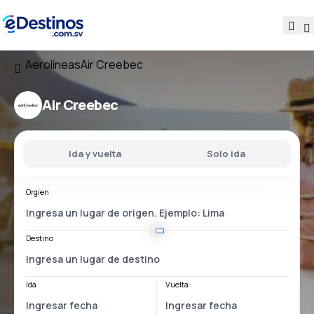
Aerolíneas
Air Creebec
Air Creebec
Ida y vuelta
Solo ida
Orgien
Destino
Ida
Vuelta