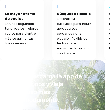
La mayor oferta
Búsqueda flexible
de vuelos
Extiende tu
En unos segundos
búsqueda para incluir
tenemos los mejores
aeropuertos
vuelos para ti entre
cercanos y una
más de quinientas
elección flexible de
líneas aéreas.
fechas para
encontrar la opción
más barata.
¡Eh! Descarga la app de
eDestinos y viaja
incluso más
cómodamente.
Nuevas ofertas cada día: vuelos,