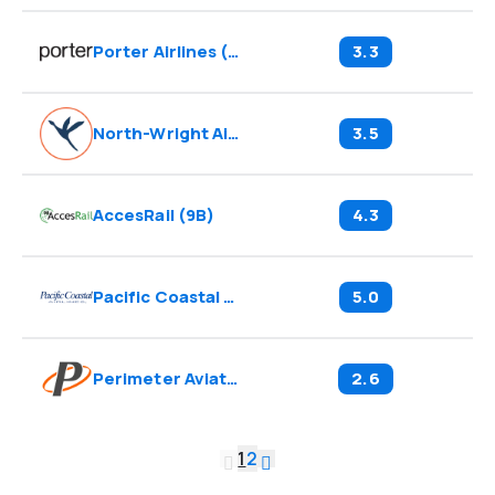
Porter Airlines
(
PD
)
3.3
North-Wright Airways
(
HW
)
3.5
AccesRail
(
9B
)
4.3
Pacific Coastal
(
8P
)
5.0
Perimeter Aviation
(
JV
)
2.6
1
2