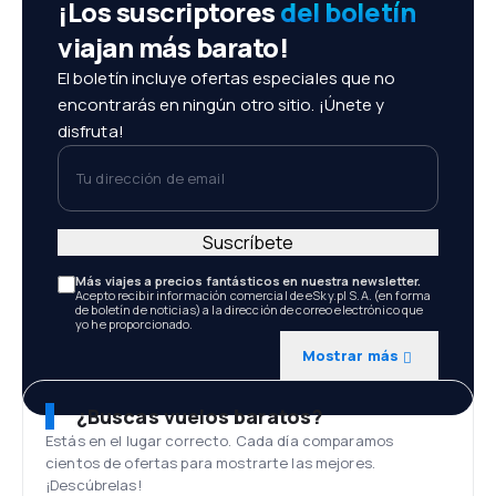
¡Los suscriptores
del boletín
viajan más barato!
El boletín incluye ofertas especiales que no
encontrarás en ningún otro sitio. ¡Únete y
disfruta!
Tu dirección de email
Suscríbete
Más viajes a precios fantásticos en nuestra newsletter.
Acepto recibir información comercial de eSky.pl S.A. (en forma
de boletín de noticias) a la dirección de correo electrónico que
yo he proporcionado.
Mostrar más
¿Buscas vuelos baratos?
Estás en el lugar correcto. Cada día comparamos
cientos de ofertas para mostrarte las mejores.
¡Descúbrelas!