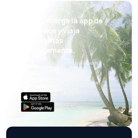
¡Eh! Descarga la app de
eDestinos y viaja
incluso más
cómodamente.
Nuevas ofertas cada día: vuelos,
vacaciones, escapadas
Cómoda gestión de reservas
¡Todo lo que importa, siempre al
alcance de tu mano!