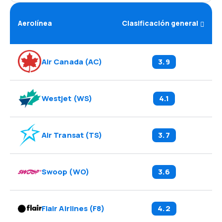
Aerolínea
Clasificación general
Air Canada
(
AC
)
3.9
Westjet
(
WS
)
4.1
Air Transat
(
TS
)
3.7
Swoop
(
WO
)
3.6
Flair Airlines
(
F8
)
4.2