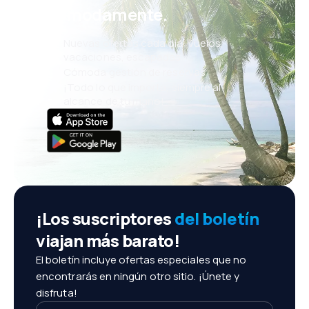
cómodamente.
Nuevas ofertas cada día: vuelos,
vacaciones, escapadas
Cómoda gestión de reservas
¡Todo lo que importa, siempre al
alcance de tu mano!
¡Los suscriptores
del boletín
viajan más barato!
El boletín incluye ofertas especiales que no
encontrarás en ningún otro sitio. ¡Únete y
disfruta!