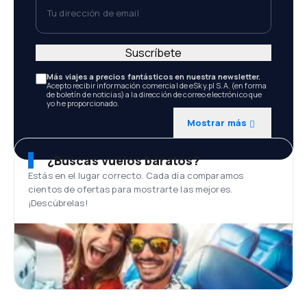
Tu dirección de email
Suscríbete
Más viajes a precios fantásticos en nuestra newsletter.
Acepto recibir información comercial de eSky.pl S.A. (en forma
de boletín de noticias) a la dirección de correo electrónico que
yo he proporcionado.
Mostrar más
¿Buscas vuelos baratos?
Estás en el lugar correcto. Cada día comparamos
cientos de ofertas para mostrarte las mejores.
¡Descúbrelas!