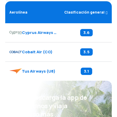
Aerolínea
Clasificación general
Cyprus Airways
(
CY
)
3.6
Cobalt Air
(
CO
)
3.5
Tus Airways
(
U8
)
3.1
¡Eh! Descarga la app de
eDestinos y viaja
incluso más