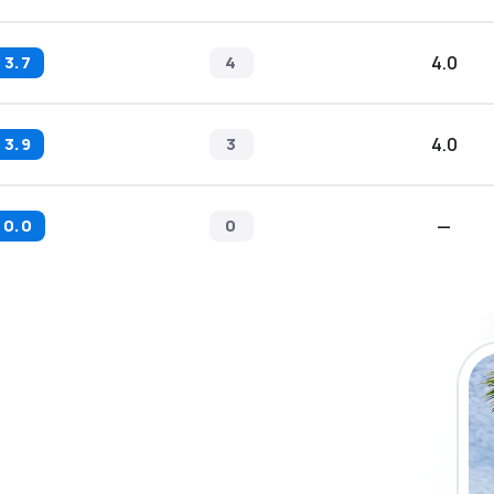
3.7
4
4.0
3.9
3
4.0
0.0
0
—
a app de
ja incluso más