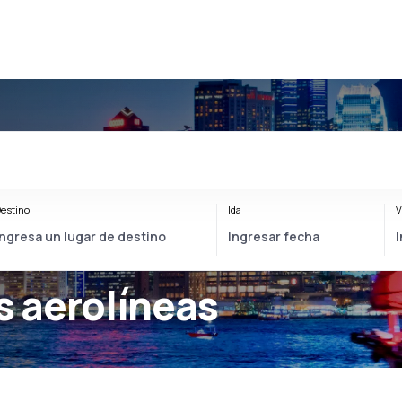
estino
Ida
V
 aerolíneas