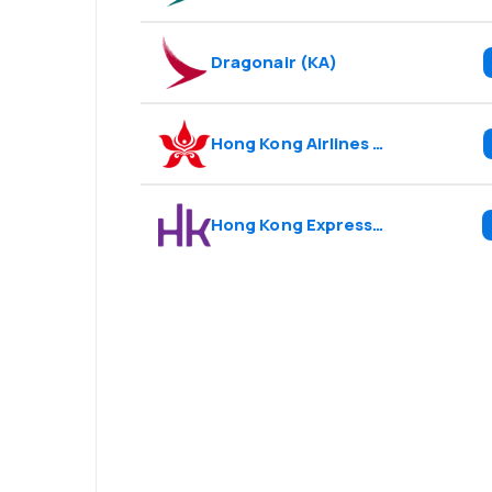
Dragonair
(
KA
)
Hong Kong Airlines
(
HX
)
Hong Kong Express Airways
(
UO
)
¡Eh! Descarga l
eDestinos y via
cómodamente.