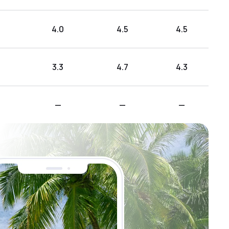
4.0
4.5
4.5
3.3
4.7
4.3
—
—
—