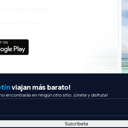
s, vacaciones, escapadas
l alcance de tu mano!
etín
viajan más barato!
 no encontrarás en ningún otro sitio. ¡Únete y disfruta!
Suscríbete