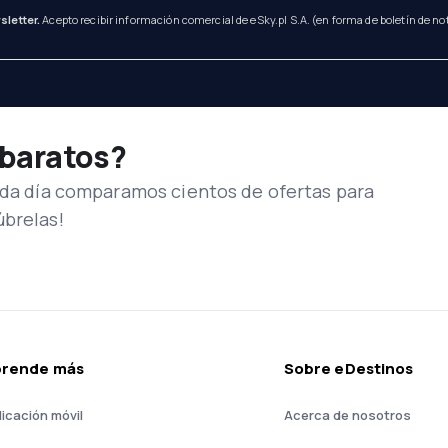
sletter.
Acepto recibir información comercial de eSky.pl S.A. (en forma de boletín de not
 baratos?
Cada día comparamos cientos de ofertas para
úbrelas!
prende más
Sobre eDestinos
licación móvil
Acerca de nosotros