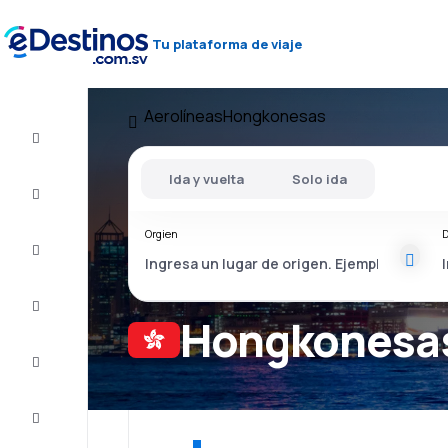
Tu plataforma de viaje
Aerolíneas
Hongkonesas
Vuelos
baratos
Ida y vuelta
Solo ida
Alojamientos
Orgien
D
Ofertas
Completa
el viaje
Hongkonesas
Inspiración
y consejos
Atención
al cliente