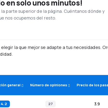
lo en solo unos minutos!
n la parte superior de la página. Cuéntanos dónde y
que nos ocupemos del resto.
 elegir la que mejor se adapte a tus necesidades. 
didad.
ción general
Número de opiniones
Precio de los pas
4.2
27
3.9