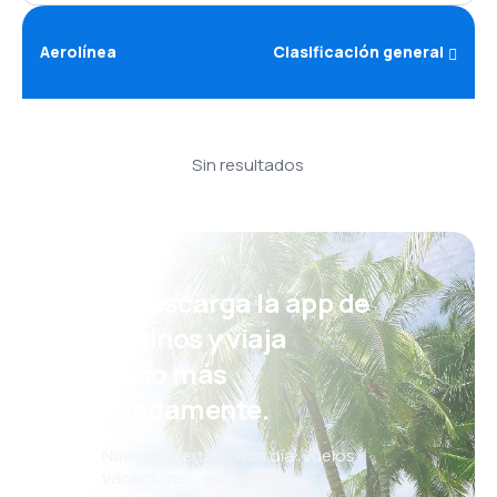
Aerolínea
Clasificación general
Sin resultados
¡Eh! Descarga la app de
eDestinos y viaja
incluso más
cómodamente.
Nuevas ofertas cada día: vuelos,
vacaciones, escapadas