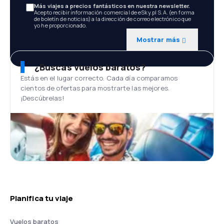
Más viajes a precios fantásticos en nuestra newsletter.
Acepto recibir información comercial de eSky.pl S.A. (en forma
de boletín de noticias) a la dirección de correo electrónico que
yo he proporcionado.
Mostrar más
¿Buscas vuelos baratos?
Estás en el lugar correcto. Cada día comparamos
cientos de ofertas para mostrarte las mejores.
¡Descúbrelas!
Planifica tu viaje
Vuelos baratos