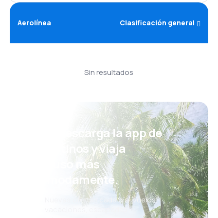
Aerolínea
Clasificación general
Sin resultados
¡Eh! Descarga la app de
eDestinos y viaja
incluso más
cómodamente.
Nuevas ofertas cada día: vuelos,
vacaciones, escapadas