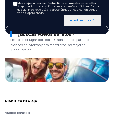
Más viajes a precios fantásticos en nuestra newsletter.
Acepto recibir información comercial de eSky.pl S.A. (en forma
de boletín de noticias) a la dirección de correo electrónico que
yo he proporcionado.
Mostrar más
¿Buscas vuelos baratos?
Estás en el lugar correcto. Cada día comparamos
cientos de ofertas para mostrarte las mejores.
¡Descúbrelas!
Planifica tu viaje
Vuelos baratos