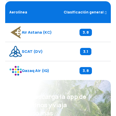
Aerolínea
Clasificación general
Air Astana
(
KC
)
3.8
SCAT
(
DV
)
3.1
Qazaq Air
(
IQ
)
3.8
¡Eh! Descarga la app de
eDestinos y viaja
incluso más