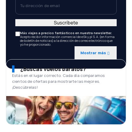
Tu dirección de email
Suscríbete
Más viajes a precios fantásticos en nuestra newsletter.
Acepto recibir información comercial de eSky.pl S.A. (en forma
de boletín de noticias) a la dirección de correo electrónico que
yo he proporcionado.
Mostrar más
¿Buscas vuelos baratos?
Estás en el lugar correcto. Cada día comparamos
cientos de ofertas para mostrarte las mejores.
¡Descúbrelas!