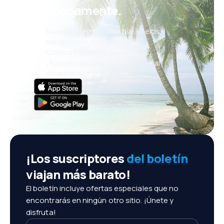
cómodamente.
Nuevas ofertas cada día: vuelos,
vacaciones, escapadas
Cómoda gestión de reservas
¡Todo lo que importa, siempre al
alcance de tu mano!
¡Los suscriptores
del boletín
viajan más barato!
El boletín incluye ofertas especiales que no
encontrarás en ningún otro sitio. ¡Únete y
disfruta!