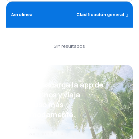
Aerolínea
Clasificación general
Sin resultados
¡Eh! Descarga la app de
eDestinos y viaja
incluso más
cómodamente.
Nuevas ofertas cada día: vuelos,
vacaciones, escapadas