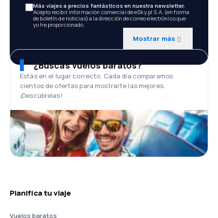
Más viajes a precios fantásticos en nuestra newsletter.
Acepto recibir información comercial de eSky.pl S.A. (en forma
de boletín de noticias) a la dirección de correo electrónico que
yo he proporcionado.
Mostrar más
¿Buscas vuelos baratos?
Estás en el lugar correcto. Cada día comparamos
cientos de ofertas para mostrarte las mejores.
¡Descúbrelas!
Planifica tu viaje
Vuelos baratos