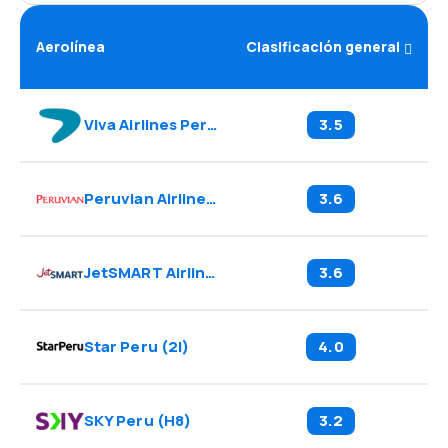
Aerolínea
Clasificación general
Viva Airlines Peru
(
VV
)
3.5
Peruvian Airlines
(
P9
)
3.6
JetSMART Airlines Peru
(
JZ
)
3.6
Star Peru
(
2I
)
4.0
SKY Peru
(
H8
)
3.2