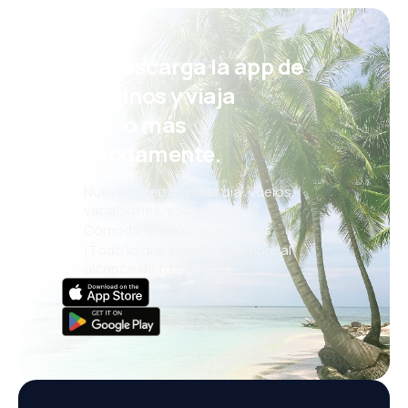
¡Eh! Descarga la app de
eDestinos y viaja
incluso más
cómodamente.
Nuevas ofertas cada día: vuelos,
vacaciones, escapadas
Cómoda gestión de reservas
¡Todo lo que importa, siempre al
alcance de tu mano!