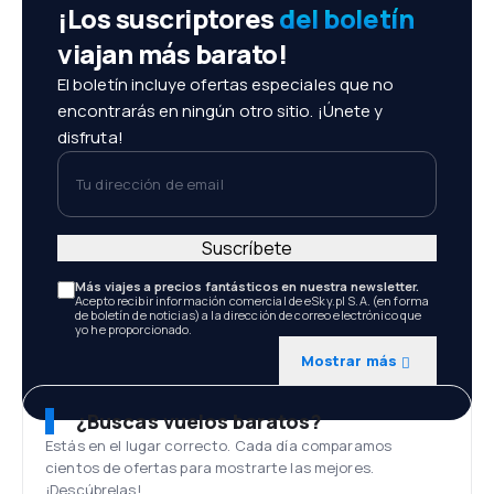
¡Los suscriptores
del boletín
viajan más barato!
El boletín incluye ofertas especiales que no
encontrarás en ningún otro sitio. ¡Únete y
disfruta!
Tu dirección de email
Suscríbete
Más viajes a precios fantásticos en nuestra newsletter.
Acepto recibir información comercial de eSky.pl S.A. (en forma
de boletín de noticias) a la dirección de correo electrónico que
yo he proporcionado.
Mostrar más
¿Buscas vuelos baratos?
Estás en el lugar correcto. Cada día comparamos
cientos de ofertas para mostrarte las mejores.
¡Descúbrelas!