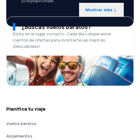
yo he proporcionado.
Mostrar más
¿Buscas vuelos baratos?
Estás en el lugar correcto. Cada día comparamos
cientos de ofertas para mostrarte las mejores.
¡Descúbrelas!
Planifica tu viaje
Vuelos baratos
Alojamientos