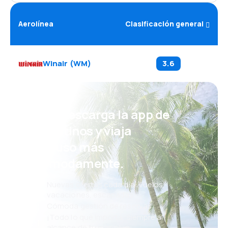
Aerolínea
Clasificación general
Winair
(
WM
)
3.6
¡Eh! Descarga la app de
eDestinos y viaja
incluso más
cómodamente.
Nuevas ofertas cada día: vuelos,
vacaciones, escapadas
Cómoda gestión de reservas
¡Todo lo que importa, siempre al
alcance de tu mano!