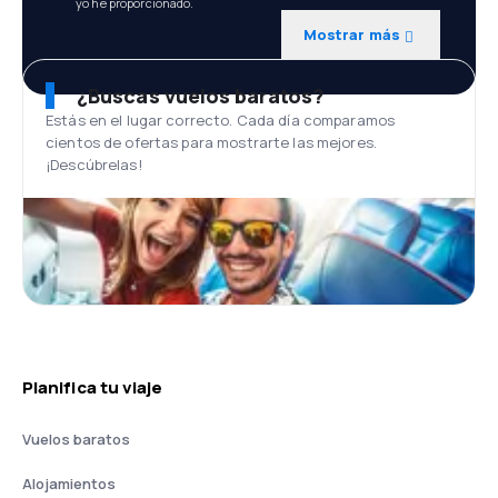
yo he proporcionado.
Mostrar más
¿Buscas vuelos baratos?
Estás en el lugar correcto. Cada día comparamos
cientos de ofertas para mostrarte las mejores.
¡Descúbrelas!
Planifica tu viaje
Vuelos baratos
Alojamientos