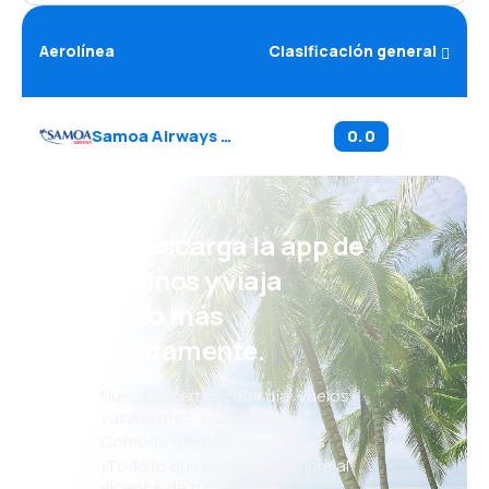
Aerolínea
Clasificación general
Samoa Airways
(
OL
)
0.0
¡Eh! Descarga la app de
eDestinos y viaja
incluso más
cómodamente.
Nuevas ofertas cada día: vuelos,
vacaciones, escapadas
Cómoda gestión de reservas
¡Todo lo que importa, siempre al
alcance de tu mano!