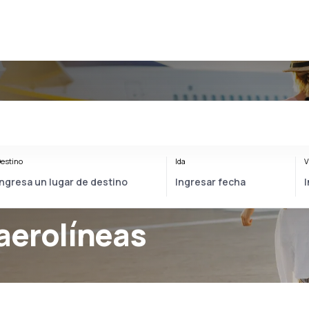
estino
Ida
V
aerolíneas