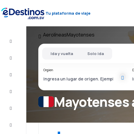
Tu plataforma de viaje
Aerolíneas
Mayotenses
Vuelos
baratos
Ida y vuelta
Solo ida
Alojamientos
Orgien
D
Ofertas
Completa
el viaje
Mayotenses 
Inspiración
y consejos
Atención
al cliente