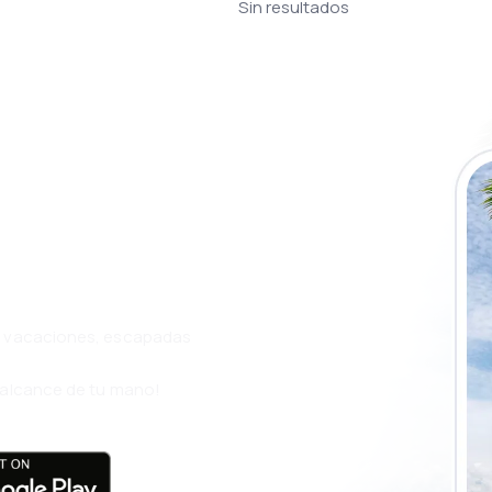
Sin resultados
a app de
ja incluso más
s, vacaciones, escapadas
l alcance de tu mano!