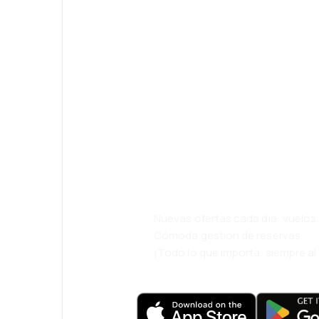
¡Eh! Descarga l
eDestinos y via
cómodamente.
Nuevas ofertas cada día: vuelo
Cómoda gestión de reservas
¡Todo lo que importa, siempre a