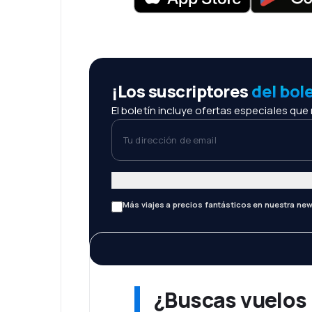
¡Los suscriptores
del bol
El boletín incluye ofertas especiales que
Tu dirección de email
Más viajes a precios fantásticos en nuestra new
¿Buscas vuelos