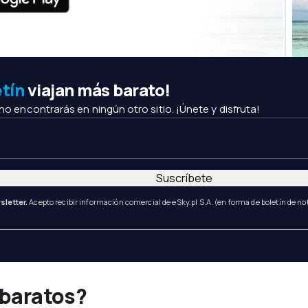
etín
viajan más barato!
 no encontrarás en ningún otro sitio. ¡Únete y disfruta!
Suscríbete
sletter.
Acepto recibir información comercial de eSky.pl S.A. (en forma de boletín de not
 baratos?