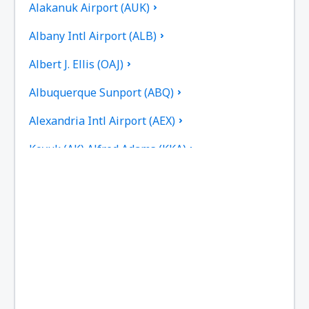
Alakanuk Airport (AUK)
Albany Intl Airport (ALB)
Albert J. Ellis (OAJ)
Albuquerque Sunport (ABQ)
Alexandria Intl Airport (AEX)
Koyuk (AK) Alfred Adams (KKA)
Allakaket Apt. (AET)
Pittsburgh
Fairbanks
Alliance Municipal Airport (AIA)
Alpena County Regional Airport (APN)