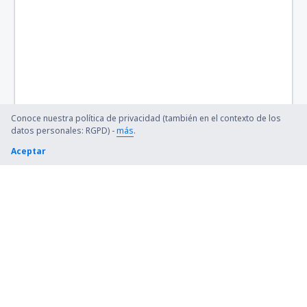
Barkley Regional (PAH)
Barnstable Municipal (HYA)
Barter Island Apt. (BTI)
Ryan (BTR)
Conoce nuestra política de privacidad (también en el contexto de los
Beaver (WBQ)
datos personales: RGPD) -
más
.
Aceptar
Beckley (BKW)
Bellingham Intl Airport (BLI)
Bemidji Regional Airport (BJI)
Bert Mooney (BTM)
Bethel Airport (BET)
Bettles (BTT)