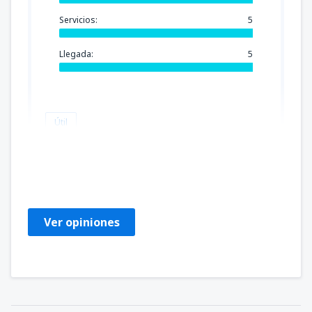
Servicios:
5
Llegada:
5
Útil
Doyle
Amerikas Forente Stater,
Enero 2020
Ver opiniones