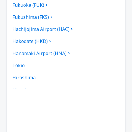
Fukuoka (FUK)
Fukushima (FKS)
Hachijojima Airport (HAC)
Hakodate (HKD)
Hanamaki Airport (HNA)
Tokio
Hiroshima
Hiroshima
Omitama Ibaraki (IBR)
Iejima (IEJ)
Iki Airport (IKI)