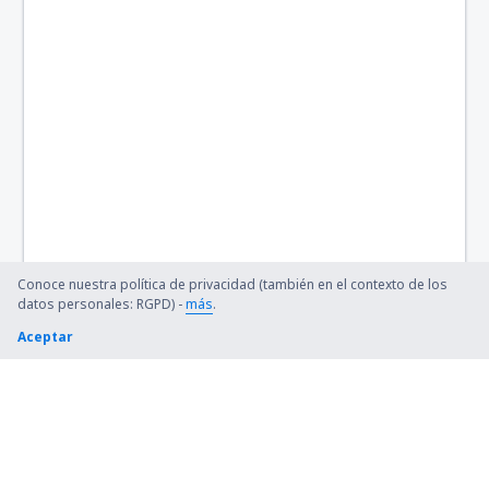
Nagasaki (NGS)
Nagoya
Naha (OKA)
Nemuro Nakashibetsu (SHB)
Nanki-Shirahama (SHM)
Tokio
Conoce nuestra política de privacidad (también en el contexto de los
Sapporo
datos personales: RGPD) -
más
.
Aceptar
Niigata (KIJ)
Noto (NTQ)
Odate Noshiro (ONJ)
Sapporo