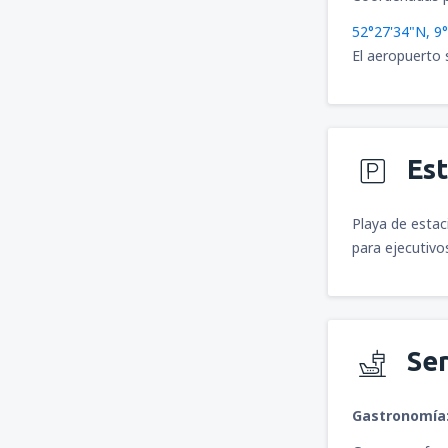
52°27'34"N, 9
El aeropuerto 
Es
Playa de estac
para ejecutivo
Ser
Gastronomía