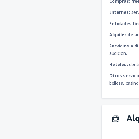
Compras:
free
Internet:
serv
Entidades fi
Alquiler de a
Servicios a d
audición.
Hoteles:
dentr
Otros servici
belleza, casin
Alq