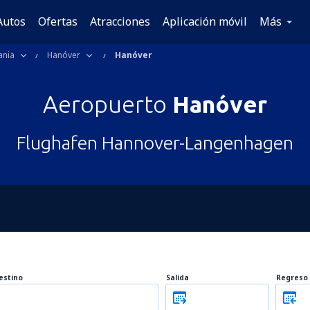
Autos
Ofertas
Atracciones
Aplicación móvil
Más
ania
Hanóver
Hanóver
Aeropuerto
Hanóver
Flughafen Hannover-Langenhagen
estino
Salida
Regreso