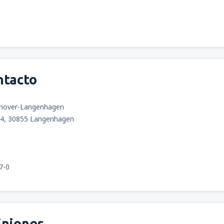
ntacto
nnover-Langenhagen
84, 30855 Langenhagen
7-0
iniones