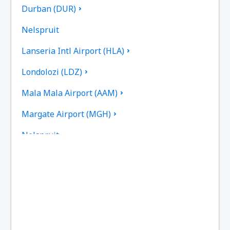
Durban (DUR)
Nelspruit
Lanseria Intl Airport (HLA)
Londolozi (LDZ)
Mala Mala Airport (AAM)
Margate Airport (MGH)
Nelspruit
Newcastle Airport (NCS)
Oliver Reginald Tambo (JNB)
Pietermaritzburg Airport (PZB)
Pilanesberg International Airport (NTY)