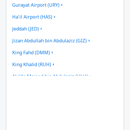
Gurayat Airport (URY)
Ha'il Airport (HAS)
Jeddah (JED)
Jizan Abdullah bin Abdulaziz (GIZ)
King Fahd (DMM)
King Khalid (RUH)
Al-Ula Majeed bin Abdulaziz (ULH)
Najran Airport (EAM)
Tabuk
Mohammad Bin Abdulaziz (MED)
Buraidah Nayef bin Abdulaziz (ELQ)