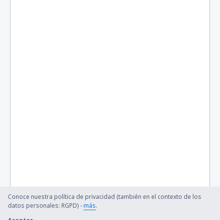
Rost Airport (RET)
Sandane (SDN)
Skien Airport (SKE)
Sola (SVG)
Sorkjosen Airport (SOJ)
Stokka (SSJ)
Stokmarknes Airport, Skagen (SKN)
Stord Airport (SRP)
Svalbard (LYR)
Vadso (VDS)
Conoce nuestra política de privacidad (también en el contexto de los
Vaernes (TRD)
datos personales: RGPD) -
más
.