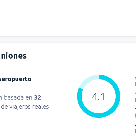
iniones
Aeropuerto
4.1
ón basada en
32
s
de viajeros reales