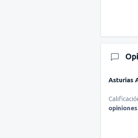
Op
Asturias 
Calificaci
opinione