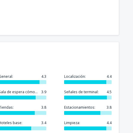
General:
4.3
Localización:
4.4
Sala de espera cómoda:
3.9
Señales de terminal:
4.5
Tiendas:
3.8
Estacionamientos:
3.8
Hoteles base:
3.4
Limpieza:
4.4