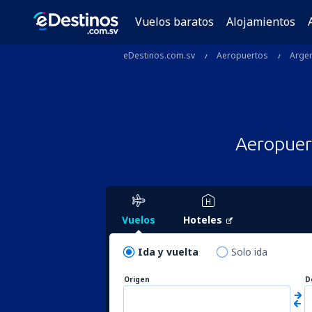
Vuelos baratos
Alojamientos
eDestinos.com.sv
Aeropuertos
Argen
Aeropuert
Vuelos
Hoteles
Ida y vuelta
Solo ida
Origen
D