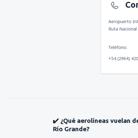
Co
Aeropuerto In
Ruta Nacional 
Teléfono:
+54 (2964) 42
✔️ ¿Qué aerolíneas vuelan d
Río Grande?