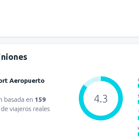
iniones
port Aeropuerto
4.3
ón basada en
159
s
de viajeros reales