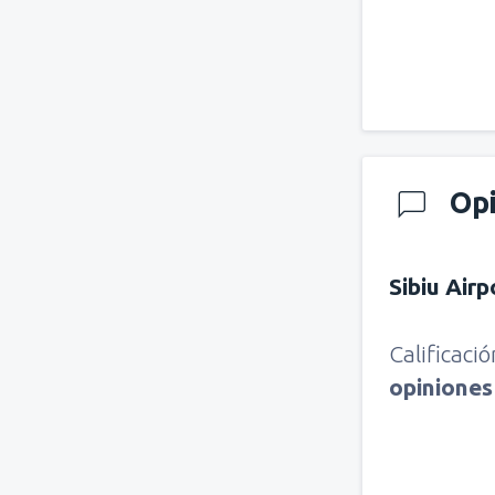
Op
Sibiu Air
Calificaci
opinione